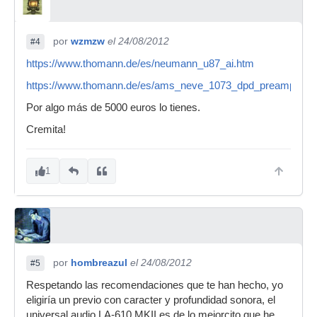
por
wzmzw
el 24/08/2012
#4
https://www.thomann.de/es/neumann_u87_ai.htm
https://www.thomann.de/es/ams_neve_1073_dpd_preamp_ste
Por algo más de 5000 euros lo tienes.
Cremita!
1
por
hombreazul
el 24/08/2012
#5
Respetando las recomendaciones que te han hecho, yo
eligiría un previo con caracter y profundidad sonora, el
universal audio LA-610 MKII es de lo mejorcito que he