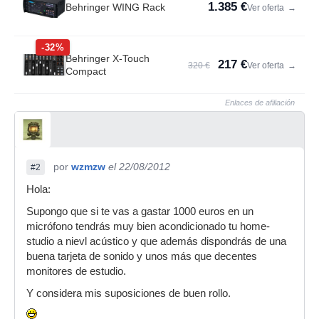
1.385 €
Behringer WING Rack
Ver oferta
→
-32%
Behringer X-Touch
217 €
320 €
Ver oferta
→
Compact
Enlaces de afiliación
por
wzmzw
el 22/08/2012
#2
Hola:
Supongo que si te vas a gastar 1000 euros en un
micrófono tendrás muy bien acondicionado tu home-
studio a nievl acústico y que además dispondrás de una
buena tarjeta de sonido y unos más que decentes
monitores de estudio.
Y considera mis suposiciones de buen rollo.