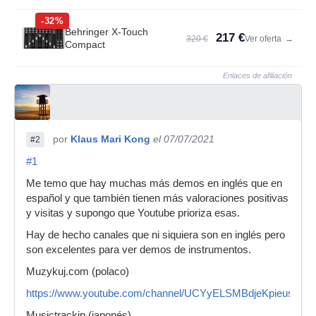
-32%
Behringer X-Touch
217 €
320 €
Ver oferta
→
Compact
Enlaces de afiliación
por
Klaus Mari Kong
el 07/07/2021
#2
#1
Me temo que hay muchas más demos en inglés que en
español y que también tienen más valoraciones positivas
y visitas y supongo que Youtube prioriza esas.
Hay de hecho canales que ni siquiera son en inglés pero
son excelentes para ver demos de instrumentos.
Muzykuj.com (polaco)
https://www.youtube.com/channel/UCYyELSMBdjeKpieusbH
Musictrackjp (japonés)