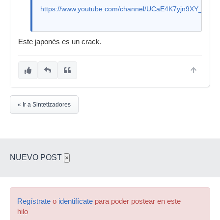
https://www.youtube.com/channel/UCaE4K7yjn9XY_dGvbj
Este japonés es un crack.
« Ir a Sintetizadores
NUEVO POST
×
Regístrate
o
identifícate
para poder postear en este
hilo