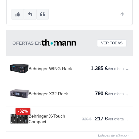
OFERTAS EN
VER TODAS
1.385 €
Behringer WING Rack
Ver oferta
→
790 €
Behringer X32 Rack
Ver oferta
→
-32%
Behringer X-Touch
217 €
320 €
Ver oferta
→
Compact
Enlaces de afiliación