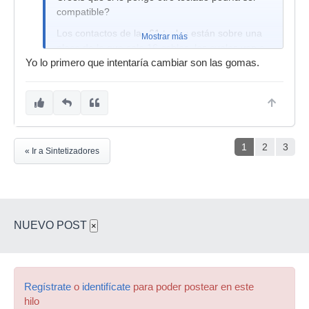
compatible?
Los contactos de las 61 teclas están sobre una
Mostrar más
placa de la que sale 16 cables, los cuales van a
un conector a la placa del sinte.
Yo lo primero que intentaría cambiar son las gomas.
Alguien sabe si podría instalar un teclado de un
controlador midi de 61 teclas en su lugar?
1
2
3
« Ir a Sintetizadores
NUEVO POST
×
Regístrate
o
identifícate
para poder postear en este
hilo