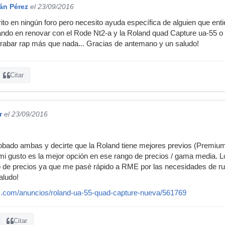
án Pérez
el 23/09/2016
to en ningún foro pero necesito ayuda específica de alguien que entie
do en renovar con el Rode Nt2-a y la Roland quad Capture ua-55 o la
grabar rap más que nada... Gracias de antemano y un saludo!
Citar
r
el 23/09/2016
bado ambas y decirte que la Roland tiene mejores previos (Premium
 mi gusto es la mejor opción en ese rango de precios / gama media. 
o de precios ya que me pasé rápido a RME por las necesidades de r
aludo!
c.com/anuncios/roland-ua-55-quad-capture-nueva/561769
Citar