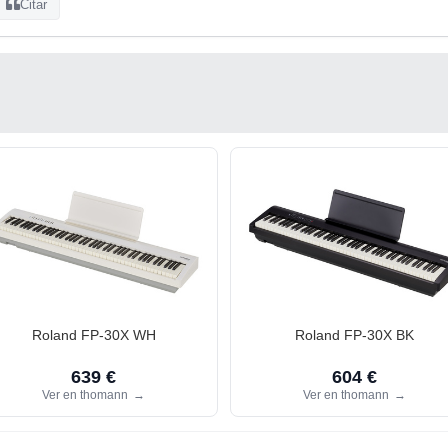
Citar
Roland FP-30X WH
Roland FP-30X BK
639 €
604 €
Ver en thomann
→
Ver en thomann
→