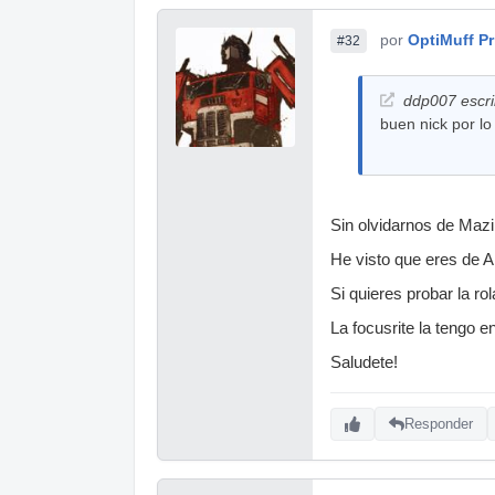
por
OptiMuff P
#32
ddp007 escri
buen nick por lo
Sin olvidarnos de Mazi
He visto que eres de A
Si quieres probar la ro
La focusrite la tengo en
Saludete!
Responder