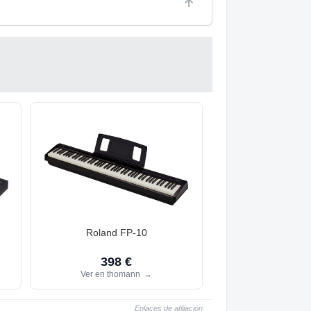
Roland FP-10
398 €
Ver en thomann
→
Enlaces de afiliación