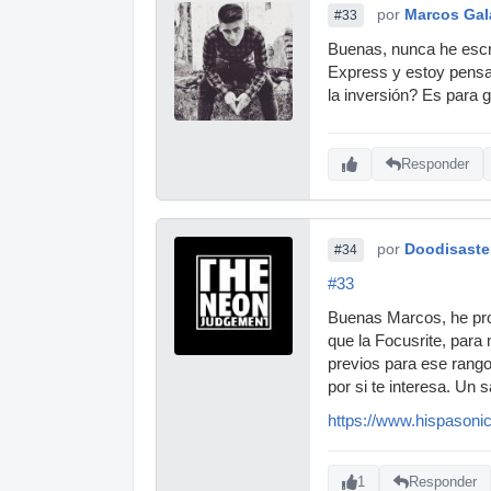
por
Marcos Gal
#33
Buenas, nunca he escri
Express y estoy pensan
la inversión? Es para 
Responder
por
Doodisaste
#34
#33
Buenas Marcos, he pro
que la Focusrite, para
previos para ese rang
por si te interesa. Un s
https://www.hispasoni
1
Responder