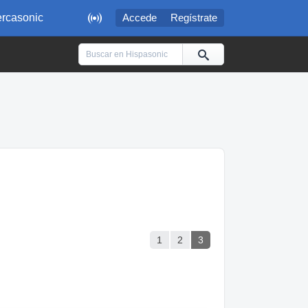

rcasonic
Accede
Regístrate
1
2
3