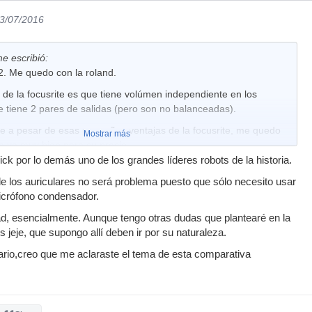
13/07/2016
e escribió:
2. Me quedo con la roland.
 de la focusrite es que tiene volúmen independiente en los
e tiene 2 pares de salidas (pero son no balanceadas).
 a pesar de esas pequeñas ventajas de la focusrite, me quedo
Mostrar más
e va muy bien para su precio.
ck por lo demás uno de los grandes líderes robots de la historia.
 los auriculares no será problema puesto que sólo necesito usar
icrófono condensador.
d, esencialmente. Aunque tengo otras dudas que plantearé en la
s jeje, que supongo allí deben ir por su naturaleza.
ario,creo que me aclaraste el tema de esta comparativa