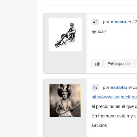
por
nicsaru
el 2
#2
ayuda?
Responder
por
eamblar
el 2
#3
http://www.joemeek.co
el precio no es el que d
En thomann está my ca
saludos