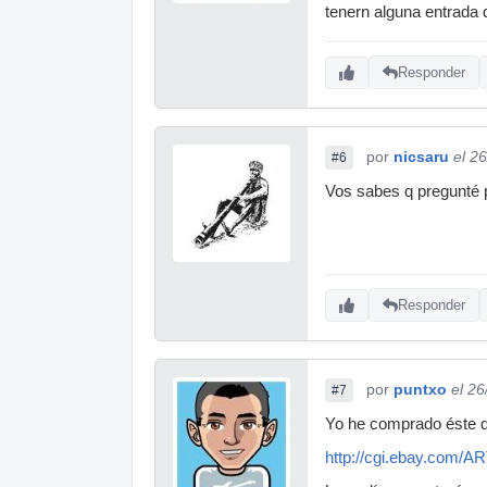
tenern alguna entrada 
Responder
por
nicsaru
el 2
#6
Vos sabes q pregunté po
Responder
por
puntxo
el 2
#7
Yo he comprado éste qu
http://cgi.ebay.com/A