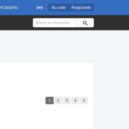

rcasonic
Accede
Regístrate
1
2
3
4
5