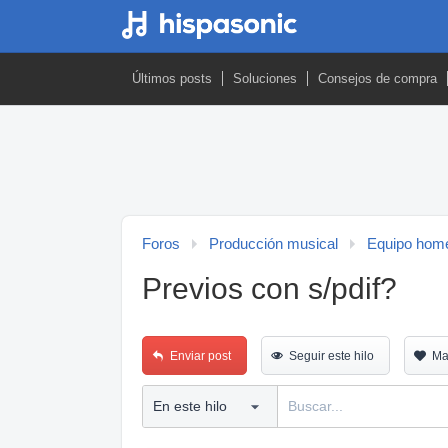
Últimos posts
Soluciones
Consejos de compra
Foros
Producción musical
Equipo home
Previos con s/pdif?
Enviar post
Seguir este hilo
Ma