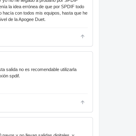
y yo no he llegado a probarlo por SPDIF
enía la idea errónea de que por SPDIF todo
lo hacía con todos mis equipos, hasta que he
ivel de la Apogee Duet.
ta salida no es recomendable utilizarla
xión spdif.
pavos y no llevan salidas digitales, y