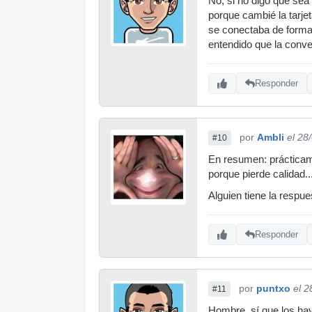
No, si no digo que sea
porque cambié la tarje
se conectaba de forma 
entendido que la conve
Responder
por
Ambli
el 28
#10
En resumen: prácticame
porque pierde calidad..
Alguien tiene la respu
Responder
por
puntxo
el 2
#11
Hombre, sí que los hay