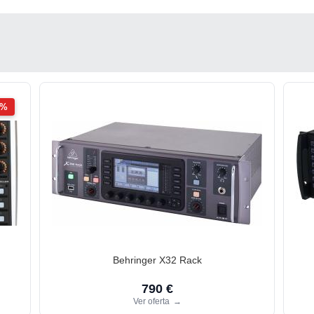
2%
Behringer X32 Rack
790 €
Ver oferta
→