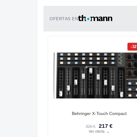
OFERTAS EN
-3
Behringer X-Touch Compact
217 €
320 €
Ver oferta
→