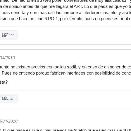
 malo. De hecho en su web pone "conversores de muy alta calidad", 
ta de sonido antes de que me llegara el ART. Lo que pasa es que yo t
más sencilla y con más calidad, inmune a interferencias, etc. y así 
rsión que hace mi Line 6 POD, por ejemplo, pues no puede estar al n
Citar
/04/2010
nte no existen previos con salida spdif, y en caso de disponer de es
. Pues no entiendo porque fabrican interfaces con posibilidad de cone
esta?
Citar
8/04/2010
, lo que pasa es que si hay previos de Avalon que valen más de 2000 