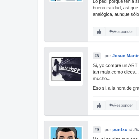
Lo pedí porque tenía s
buena calidad, así que
analógica, aunque sólo
Responder
por
Josue Marti
#8
Si, yo compré un ART 
tan mala como dices...
mucho...
Eso si, a la hora de g
Responder
por
puntxo
el 2
#9