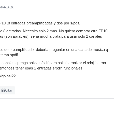
9/04/2010
0 (8 entradas preamplificadas y dos por s/pdif)
do 8 entradas. Necesito solo 2 mas. No quiero comprar otra FP10
as (son apilables), sería mucha plata para usar solo 2 canales
po de preamplificador debería preguntar en una casa de musica q
tema spdif.
canales q tenga salida s/pdif para asi sincronizar el reloj interno
y entonces tener esas 2 entradas s/pdif, funcionales.
algo asi??
Citar