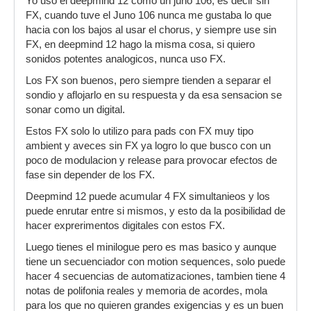
Yo uso el deepmind 12 como un juno 106, es decir sin
FX, cuando tuve el Juno 106 nunca me gustaba lo que
hacia con los bajos al usar el chorus, y siempre use sin
FX, en deepmind 12 hago la misma cosa, si quiero
sonidos potentes analogicos, nunca uso FX.
Los FX son buenos, pero siempre tienden a separar el
sondio y aflojarlo en su respuesta y da esa sensacion se
sonar como un digital.
Estos FX solo lo utilizo para pads con FX muy tipo
ambient y aveces sin FX ya logro lo que busco con un
poco de modulacion y release para provocar efectos de
fase sin depender de los FX.
Deepmind 12 puede acumular 4 FX simultanieos y los
puede enrutar entre si mismos, y esto da la posibilidad de
hacer exprerimentos digitales con estos FX.
Luego tienes el minilogue pero es mas basico y aunque
tiene un secuenciador con motion sequences, solo puede
hacer 4 secuencias de automatizaciones, tambien tiene 4
notas de polifonia reales y memoria de acordes, mola
para los que no quieren grandes exigencias y es un buen