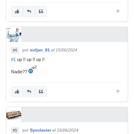
por
sufjan_81
el 15/06/2024
#4
#1
up !! up !! up !!
Nadie??
por
Synclavier
el 15/06/2024
#5