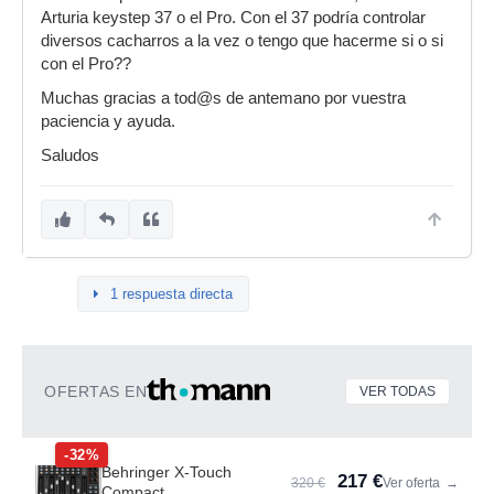
Arturia keystep 37 o el Pro. Con el 37 podría controlar
diversos cacharros a la vez o tengo que hacerme si o si
con el Pro??
Muchas gracias a tod@s de antemano por vuestra
paciencia y ayuda.
Saludos
1 respuesta directa
OFERTAS EN
VER TODAS
-32%
Behringer X-Touch
217 €
320 €
Ver oferta
→
Compact