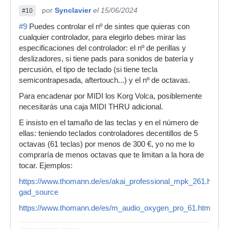
por
Synclavier
el 15/06/2024
#10
#9
Puedes controlar el nº de sintes que quieras con
cualquier controlador, para elegirlo debes mirar las
especificaciones del controlador: el nº de perillas y
deslizadores, si tiene pads para sonidos de batería y
percusión, el tipo de teclado (si tiene tecla
semicontrapesada, aftertouch...) y el nº de octavas.
Para encadenar por MIDI los Korg Volca, posiblemente
necesitarás una caja MIDI THRU adicional.
E insisto en el tamaño de las teclas y en el número de
ellas: teniendo teclados controladores decentillos de 5
octavas (61 teclas) por menos de 300 €, yo no me lo
compraría de menos octavas que te limitan a la hora de
tocar. Ejemplos:
https://www.thomann.de/es/akai_professional_mpk_261.htm?
gad_source
https://www.thomann.de/es/m_audio_oxygen_pro_61.htm