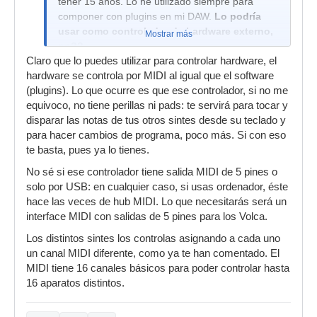
tener 15 años. Lo he utilizado siempre para
componer con plugins en mi DAW.
Lo podría
usar como controlador de hardware externo,
Mostrar más
no??
Claro que lo puedes utilizar para controlar hardware, el
hardware se controla por MIDI al igual que el software
(plugins). Lo que ocurre es que ese controlador, si no me
equivoco, no tiene perillas ni pads: te servirá para tocar y
disparar las notas de tus otros sintes desde su teclado y
para hacer cambios de programa, poco más. Si con eso
te basta, pues ya lo tienes.
No sé si ese controlador tiene salida MIDI de 5 pines o
solo por USB: en cualquier caso, si usas ordenador, éste
hace las veces de hub MIDI. Lo que necesitarás será un
interface MIDI con salidas de 5 pines para los Volca.
Los distintos sintes los controlas asignando a cada uno
un canal MIDI diferente, como ya te han comentado. El
MIDI tiene 16 canales básicos para poder controlar hasta
16 aparatos distintos.