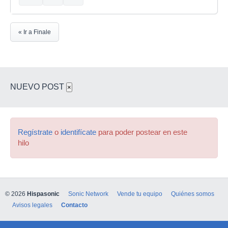
« Ir a Finale
NUEVO POST
×
Regístrate
o
identifícate
para poder postear en este
hilo
© 2026
Hispasonic
Sonic Network
Vende tu equipo
Quiénes somos
Avisos legales
Contacto