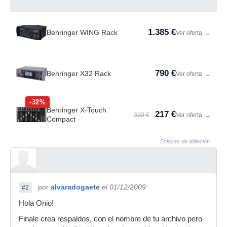
1.385 €
Behringer WING Rack
Ver oferta
→
790 €
Behringer X32 Rack
Ver oferta
→
-32%
Behringer X-Touch
217 €
320 €
Ver oferta
→
Compact
Enlaces de afiliación
por
alvaradogaete
el 01/12/2009
#2
Hola Onio!
Finale crea respaldos, con el nombre de tu archivo pero