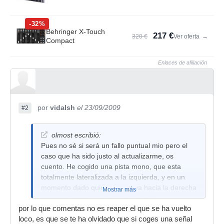
-32%
Behringer X-Touch
217 €
320 €
Ver oferta
→
Compact
Enlaces de afiliación
por
vidalsh
el 23/09/2009
#2
olmost escribió:
Pues no sé si será un fallo puntual mio pero el
caso que ha sido justo al actualizarme, os
cuento. He cogido una pista mono, que esta
totalmente lateralizada a la izquierda, y en un
momento dado quiero que vaya hacia la derecha
Mostrar más
progresivamente, pues bien doy a la
por lo que comentas no es reaper el que se ha vuelto
automatización y selecciono el pan y la armo, y
loco, es que se te ha olvidado que si coges una señal
pongo el modo read. Dibujo mi automatización, y