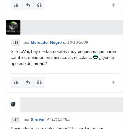
por
Mercado_Negro
el 10/10/2009
#13
Si SiroVai, hay ciertas cosillas muy pequeñas que harán
cambios mínimos en minúsculas escalas...
¿Qué te
apetece del
menú
?
por
SiroVai
el 10/10/2009
#14
Poniendome los dientes largos? La verdad es que