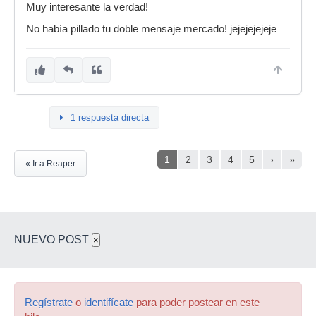
Muy interesante la verdad!
No había pillado tu doble mensaje mercado! jejejejejeje
1 respuesta directa
1
2
3
4
5
›
»
« Ir a Reaper
NUEVO POST
×
Regístrate
o
identifícate
para poder postear en este