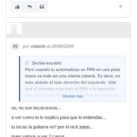
por
vidalsh
el 25/09/2009
#9
SiroVai escribió:
Pero cuando tu automatizas un PAN en una pista
mono va todo en una misma tuberia. Es decir, no
esta aislado el lado derecho del izquierdo. Vale
que al principio este todo el PAN a la izquierda
pero luego mandas el pot a la derecha y ya esta.
Mostrar más
Yo al menos no lo encuentro demasiado lógico.
no, no son tecnicismos...
Pero bueno, son tecnicismo a los que nada mas
a ver como te lo explico para que lo entiendas...
hay que acostumbrarse.
tu tocas la guitarra no? por el nick jejeje...
pues vamos a ver 2 casos...