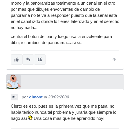
mono y la panoramizas totalmente a un canal en el otro
cuando escucho la señal no pasa al canal
por mas que dibujes envolventes de cambio de
derecho, simplemente va faltando potencia del
panorama no te va a responder puesto que la señal esta
canal izquierdo.
en el canal izdo donde lo tienes laterizado y en el derecho
La cuestión es que si cojo el botón de pan y lo
no hay nada...
muevo sin hacer automatización no pasa eso.
centra el boton del pan y luego usa la envolvente para
Está loco mi Reaper?
dibujar cambios de panorama...asi si...
por
olmost
el 23/09/2009
#3
Cierto es eso, pues es la primera vez que me pasa, no
había tenido nunca tal problema y juraría que siempre lo
hago así
Una cosa más que he aprendido hoy!