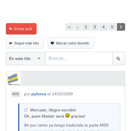
«
‹
2
3
4
5
6
Enviar post
Seguir este hilo
Marcar como favorito
por
pylorca
el 14/10/2009
#76
Mercado_Negro escribió:
Ok, pues Master será
gracias!
Ah por cierto ya tengo traducida la parte MIDI