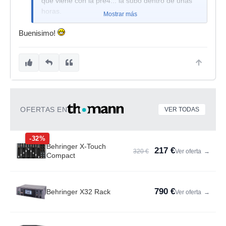
que viene con la pre4... la subo dentro de unas
horas.
Mostrar más
Buenisimo!
OFERTAS EN
VER TODAS
-32%
Behringer X-Touch
217 €
320 €
Ver oferta
→
Compact
790 €
Behringer X32 Rack
Ver oferta
→