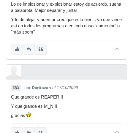
Lo de implosionar y explosionar estoy de acuerdo, suena
menu_15-10-2009.zip
a palabrota. Mejor separar y juntar
Y lo de alejar y acercar creo que está bien... ya que viene
he visto por ahi un par de defectos, no de
así en todos los programas o en todo caso "aumentar" o
traduccion, que esta correcta, sino mas bien de
"más zoom"
dejar algunas palabras comunmente aceptadas
en ingles como loop y no cambiarla por su
traduccion al español como bucle, que te
despista un poco...
lo de implosionar y explosionar suena un poco
raro jeje...quizas usar separar y juntar quedara
un poco mejor...
acercar y alejar tambien se entiende mejor zoom
por
Darttazan
el 17/10/2009
#83
que tambien esta comunmente aceptada...
Que grande es REAPER!!!
Y que grande es M_N!!!
gracias