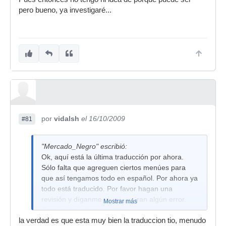
pero bueno, ya investigaré...
por
vidalsh
el 16/10/2009
#81
"Mercado_Negro" escribió:
Ok, aquí está la última traducción por ahora.
Sólo falta que agreguen ciertos menúes para
que así tengamos todo en español. Por ahora ya
todo está traducido. Por favor hagan una
revisión y díganme si encuentran algún error.
Mostrar más
Gracias de antemano!
la verdad es que esta muy bien la traduccion tio, menudo
http://stashbox.org/662686/reaper-menu_15-10-