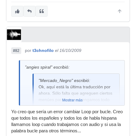
por
t3chnofilo
el 16/10/2009
#82
"angies spiral" escribió:
"Mercado_Negro" escribió:
Ok, aquí está la última traducción por
ahora. Sólo falta que agreguen ciertos
menúes para que así tengamos todo
Mostrar más
en español. Por ahora ya todo está
Yo creo que sería un error cambiar Loop por bucle. Creo
traducido. Por favor hagan una revisión
que todos los españoles y todos los de habla hispana
y díganme si encuentran algún error.
llamamos loop cuando trabajamos con audio y si usa la
Gracias de antemano!
palabra bucle para otros términos...
http://stashbox.org/662686/reaper-