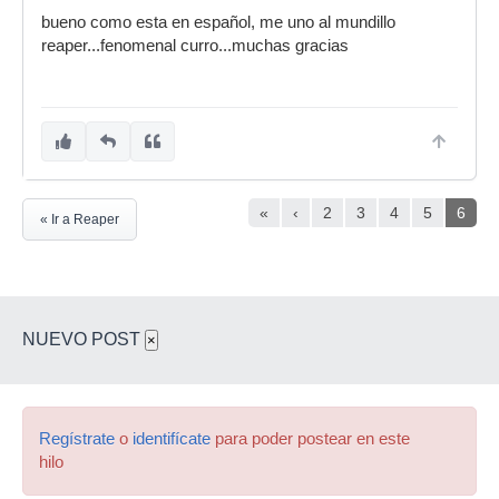
bueno como esta en español, me uno al mundillo
reaper...fenomenal curro...muchas gracias
«
‹
2
3
4
5
6
« Ir a Reaper
NUEVO POST
×
Regístrate
o
identifícate
para poder postear en este
hilo