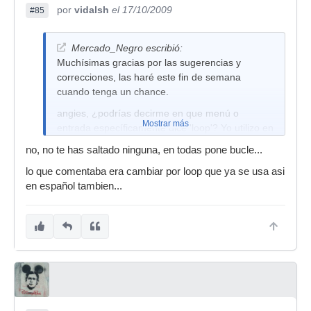
por
vidalsh
el 17/10/2009
#85
Mercado_Negro escribió:
Muchísimas gracias por las sugerencias y
correcciones, las haré este fin de semana
cuando tenga un chance.
angies, ¿podrías decirme en que menú o
Mostrar más
entrada específicamente dice 'loop'? Yo utilizo en
todos la palabra 'bucle' pero es posible que me
no, no te has saltado ninguna, en todas pone bucle...
haya saltado alguna. Gracias!
lo que comentaba era cambiar por loop que ya se usa asi
en español tambien...