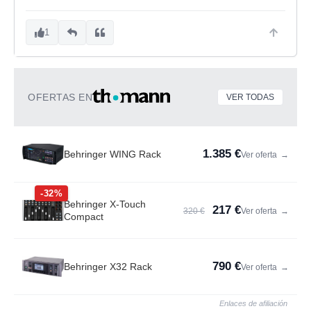
1
OFERTAS EN
VER TODAS
1.385 €
Behringer WING Rack
Ver oferta
→
-32%
Behringer X-Touch
217 €
320 €
Ver oferta
→
Compact
790 €
Behringer X32 Rack
Ver oferta
→
Enlaces de afiliación