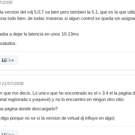
07/2008
la version del vdj 5.0.7 va bien pero tambien la 5.1. que es la que ut
ona todo bien. de todas maneras si algun control se queda sin asignar
rueba a dejar la latencia en unos 10-13ms
 saludos.
Citar
l 21/07/2008
 que me decis. Lo unico que he encontrado es el v 3.4 el la pagina d
onal registrada o yoquesé) y no lo encuentro en ningun otro sitio
na pagina donde descargarlo?
 digo porque no se si la version de virtual dj influye en algo)
Citar