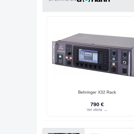
Behringer X32 Rack
790 €
Ver oferta
→