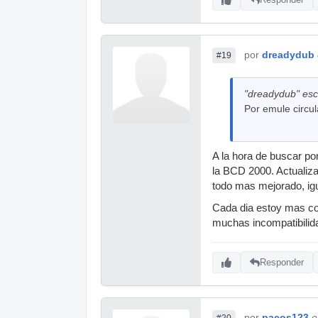
por
dreadydub
#19
"dreadydub" escr
Por emule circul
A la hora de buscar p
la BCD 2000. Actualizat
todo mas mejorado, igu
Cada dia estoy mas co
muchas incompatibilida
Responder
por
pacos123
e
#20