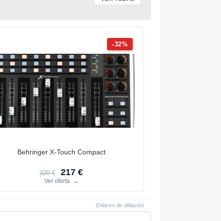
-32%
Behringer X-Touch Compact
217 €
320 €
Ver oferta
→
Enlaces de afiliación