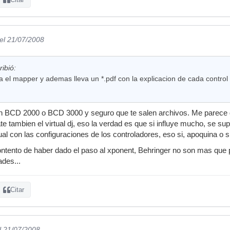
el 21/07/2008
ibió:
a el mapper y ademas lleva un *.pdf con la explicacion de cada control
on BCD 2000 o BCD 3000 y seguro que te salen archivos. Me parece
e tambien el virtual dj, eso la verdad es que si influye mucho, se su
al con las configuraciones de los controladores, eso si, apoquina o 
ntento de haber dado el paso al xponent, Behringer no son mas que 
des...
Citar
l 21/07/2008