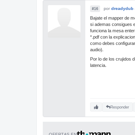
por
dreadydub
#16
Bajate el mapper de m
si ademas consigues el
funciona la mesa enter
*.pdf con la explicacio
como debes configurarl
audio).
Por lo de los crujidos 
latencia.
Responder
OFERTAS EN