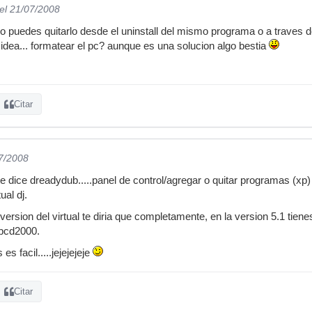
el 21/07/2008
no puedes quitarlo desde el uninstall del mismo programa o a traves de
idea... formatear el pc? aunque es una solucion algo bestia
Citar
07/2008
te dice dreadydub.....panel de control/agregar o quitar programas (xp
ual dj.
a version del virtual te diria que completamente, en la version 5.1 tie
 bcd2000.
s facil.....jejejejeje
Citar