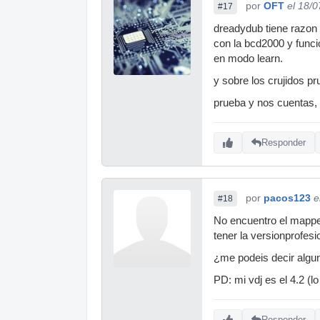
por
OFT
el 18/
#17
dreadydub tiene razon 
con la bcd2000 y funci
en modo learn.
y sobre los crujidos p
prueba y nos cuentas,
Responder
por
pacos123
e
#18
No encuentro el mapper
tener la versionprofesi
¿me podeis decir algu
PD: mi vdj es el 4.2 (lo
Responder