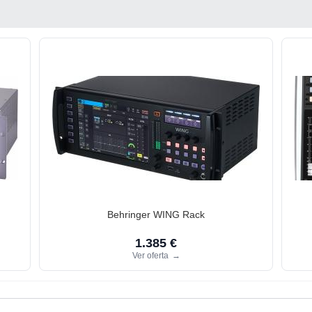
Behringer WING Rack
1.385 €
Ver oferta
→