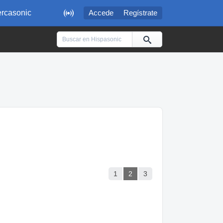

rcasonic
Accede
Regístrate
1
2
3