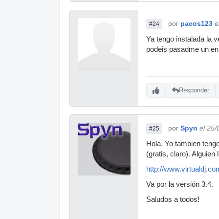
por
pacos123
e
#24
Ya tengo instalada la 
podeis pasadme un e
Responder
por
Spyn
el 25
#25
Hola. Yo tambien teng
(gratis, claro). Alguien
http://www.virtualdj.c
Va por la versión 3.4.
Saludos a todos!