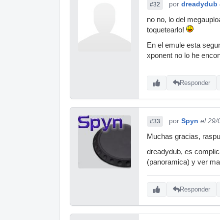
por
dreadydub
#32
no no, lo del megauploa
toquetearlo!
En el emule esta segur
xponent no lo he encon
Responder
por
Spyn
el 29
#33
Muchas gracias, rasput
dreadydub, es complica
(panoramica) y ver mas 
Responder