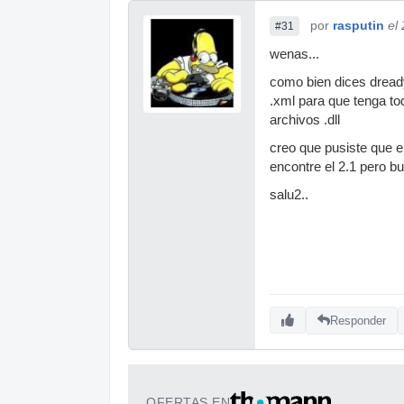
por
rasputin
el
#31
wenas...
como bien dices dready
.xml para que tenga to
archivos .dll
creo que pusiste que e
encontre el 2.1 pero b
salu2..
Responder
OFERTAS EN