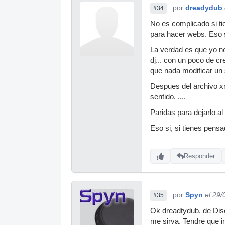
por
dreadydub
#34
No es complicado si ti
para hacer webs. Eso s
La verdad es que yo no 
dj... con un poco de cr
que nada modificar un 
Despues del archivo xm
sentido, ....
Paridas para dejarlo a
Eso si, si tienes pens
Responder
por
Spyn
el 29
#35
Ok dreadtydub, de Dis
me sirva. Tendre que in