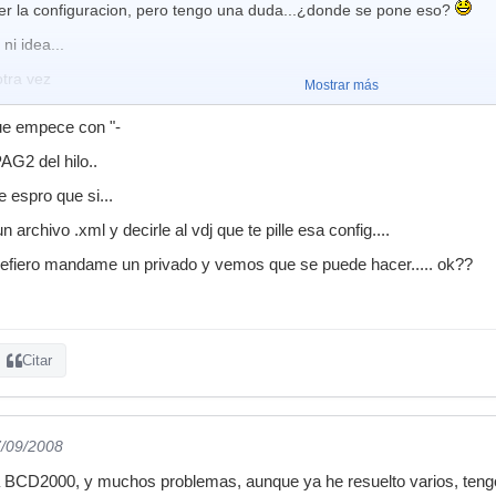
er la configuracion, pero tengo una duda...¿donde se pone eso?
ni idea...
otra vez
Mostrar más
 que empece con "-
G2 del hilo..
e espro que si...
 archivo .xml y decirle al vdj que te pille esa config....
refiero mandame un privado y vemos que se puede hacer..... ok??
Citar
7/09/2008
a BCD2000, y muchos problemas, aunque ya he resuelto varios, ten