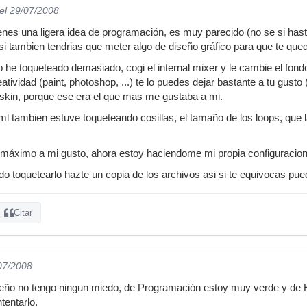
el 29/07/2008
enes una ligera idea de programación, es muy parecido (no se si has
i tambien tendrias que meter algo de diseño gráfico para que te que
he toqueteado demasiado, cogi el internal mixer y le cambie el fondo, l
eatividad (paint, photoshop, ...) te lo puedes dejar bastante a tu gusto 
skin, porque ese era el que mas me gustaba a mi.
l tambien estuve toqueteando cosillas, el tamaño de los loops, que la
l máximo a mi gusto, ahora estoy haciendome mi propia configuracion
ado toquetearlo hazte un copia de los archivos asi si te equivocas p
Citar
/07/2008
eño no tengo ningun miedo, de Programación estoy muy verde y de 
tentarlo.