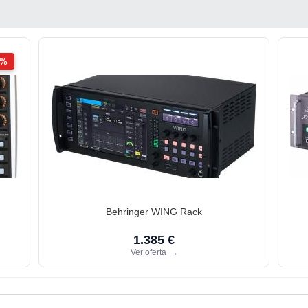
2%
Behringer WING Rack
1.385 €
Ver oferta
→