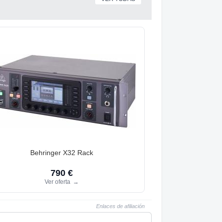
Behringer X32 Rack
790 €
Ver oferta
→
Enlaces de afiliación