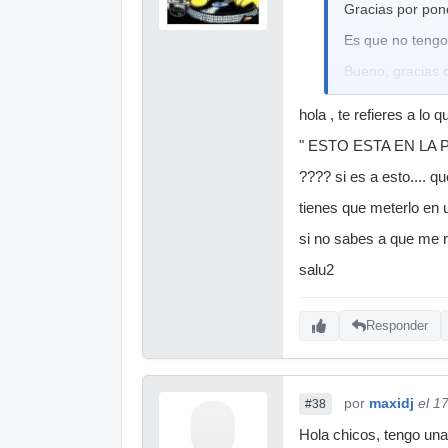
Gracias por pon
Es que no tengo 
Bueno, gracias 
hola , te refieres a lo
" ESTO ESTA EN LA PA
???? si es a esto.... qu
tienes que meterlo en un
si no sabes a que me 
salu2
Responder
por
maxidj
el 1
#38
Hola chicos, tengo un