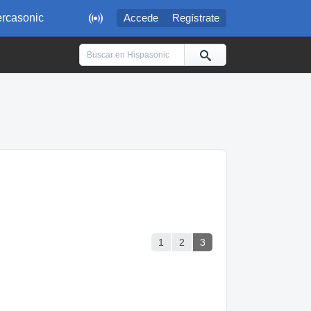

rcasonic
Accede
Regístrate
1
2
3