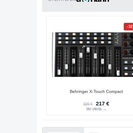
-3
Behringer X-Touch Compact
217 €
320 €
Ver oferta
→