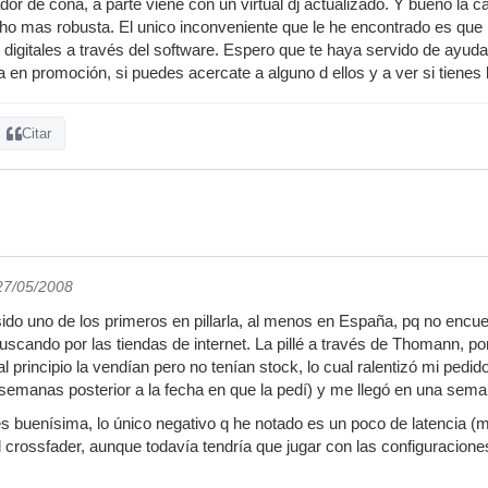
ador de coña, a parte viene con un virtual dj actualizado. Y bueno la 
o mas robusta. El unico inconveniente que le he encontrado es que n
 digitales a través del software. Espero que te haya servido de ay
a en promoción, si puedes acercate a alguno d ellos y a ver si tienes
Citar
 27/05/2008
ido uno de los primeros en pillarla, al menos en España, pq no encue
scando por las tiendas de internet. La pillé a través de Thomann, po
al principio la vendían pero no tenían stock, lo cual ralentizó mi pedid
3 semanas posterior a la fecha en que la pedí) y me llegó en una sema
s buenísima, lo único negativo q he notado es un poco de latencia (m
l crossfader, aunque todavía tendría que jugar con las configuracione