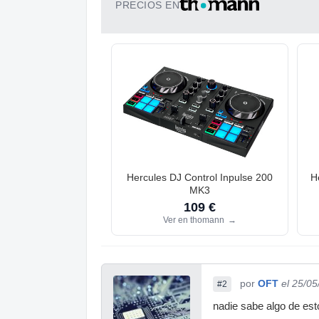
PRECIOS EN
Hercules DJ Control Inpulse 200
H
MK3
109 €
Ver en thomann
→
por
OFT
el 25/0
#2
nadie sabe algo de es