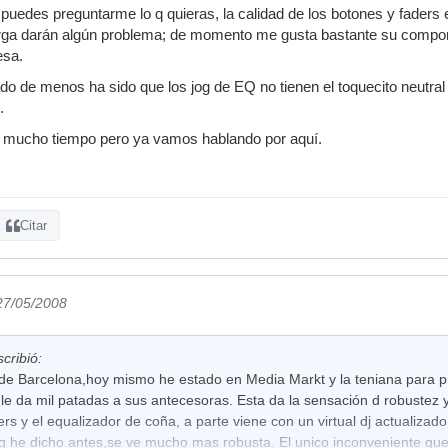
puedes preguntarme lo q quieras, la calidad de los botones y faders
larga darán algún problema; de momento me gusta bastante su compor
esa.
o de menos ha sido que los jog de EQ no tienen el toquecito neutral p
.
 mucho tiempo pero ya vamos hablando por aquí.
Citar
 27/05/2008
cribió:
de Barcelona,hoy mismo he estado en Media Markt y la teniana para pr
 le da mil patadas a sus antecesoras. Esta da la sensación d robustez y 
ers y el equalizador de coña, a parte viene con un virtual dj actualiza
o q he dicho antes,se ve mucho mas robusta. El unico inconveniente qu