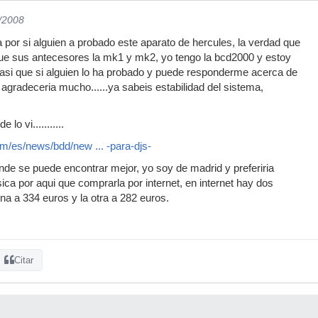
5/2008
a por si alguien a probado este aparato de hercules, la verdad que
ue sus antecesores la mk1 y mk2, yo tengo la bcd2000 y estoy
asi que si alguien lo ha probado y puede responderme acerca de
 agradeceria mucho......ya sabeis estabilidad del sistema,
lo vi...........
m/es/news/bdd/new ... -para-djs-
nde se puede encontrar mejor, yo soy de madrid y preferiria
sica por aqui que comprarla por internet, en internet hay dos
una a 334 euros y la otra a 282 euros.
Citar