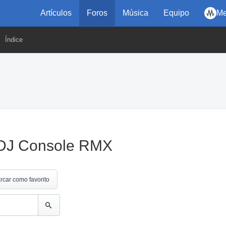
Artículos
Foros
Música
Equipo
Me
Índice
es DJ Console RMX
rcar como favorito