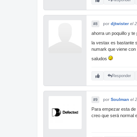
A cuánto la tení
por
djtwister
el 
#8
ahorra un poquillo y te 
la vestax es bastante s
numark que viene con 
saludos
Responder
por
Soulman
el 
#9
Para empezar esta de co
creo que será normal e