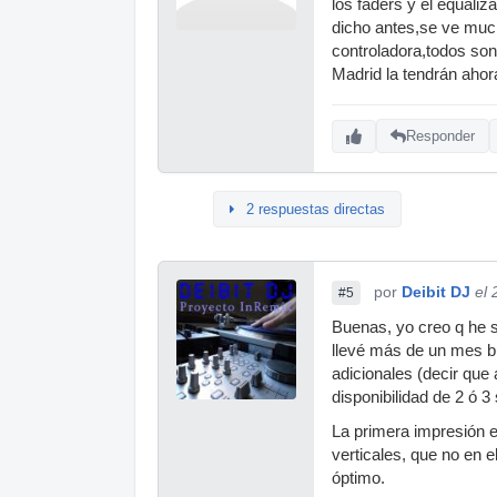
los faders y el equaliz
dicho antes,se ve much
controladora,todos son
Madrid la tendrán ahor
Responder
2 respuestas directas
por
Deibit DJ
el
#5
Buenas, yo creo q he s
llevé más de un mes bu
adicionales (decir que 
disponibilidad de 2 ó 
La primera impresión e
verticales, que no en e
óptimo.