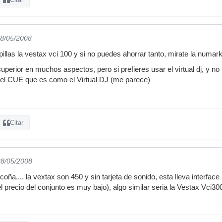
an!?!?!
28/05/2008
pillas la vestax vci 100 y si no puedes ahorrar tanto, mirate la numark 
uperior en muchos aspectos, pero si prefieres usar el virtual dj, y no
el CUE que es como el Virtual DJ (me parece)
Citar
28/05/2008
ña.... la vextax son 450 y sin tarjeta de sonido, esta lleva interface i
l precio del conjunto es muy bajo), algo similar seria la Vestax Vci3