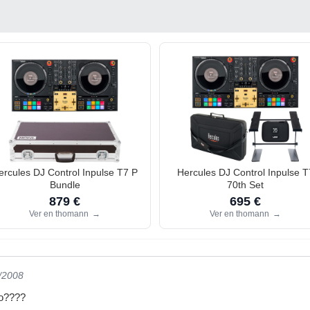
ercules DJ Control Inpulse T7 P
Hercules DJ Control Inpulse T
Bundle
70th Set
879 €
695 €
Ver en thomann
→
Ver en thomann
→
5/2008
to????