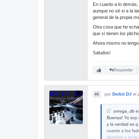
En cuanto a lo demás, 
aunque no sé si a la 
general de la propia m
Otra cosa que he echad
que sí tienen los pitchs
Ahora mismo no tengo
Saludos!
Responder
por
Deibit DJ
el
#6
omega_db es
Buenas! Yo soy 
y la verdad es q
cuanto a los fad
aluminio y es l