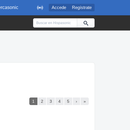

rcasonic
Accede
Regístrate
1
2
3
4
5
›
»