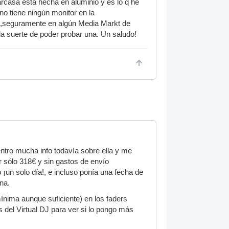
carcasa está hecha en aluminio y es lo q he
o tiene ningún monitor en la
uda,seguramente en algún Media Markt de
 la suerte de poder probar una. Un saludo!
ntro mucha info todavía sobre ella y me
r sólo 318€ y sin gastos de envío
o ¡un solo día!, e incluso ponía una fecha de
na.
ínima aunque suficiente) en los faders
s del Virtual DJ para ver si lo pongo más