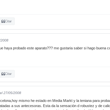
Citar
5/2008
 que haya probado este aparato??? me gustaria saber si hago buena c
Citar
el 27/05/2008
elona,hoy mismo he estado en Media Markt y la teniana para probar,
atadas a sus antecesoras. Esta da la sensación d robustez y de calida