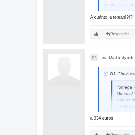
monitor en la co
Media Markt de M
A cuánto la tenían!?!?!
probar una. Un 
Responder
por
Darth Synth
#7
DJ_Chulo esc
"omega_d
Buenas! 
toqeteand
calidad,c
actualiza
a 334 euros
inconveni
software
promoción
Responder