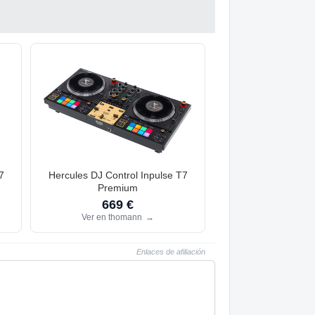
7
Hercules DJ Control Inpulse T7
Premium
669 €
Ver en thomann
→
Enlaces de afiliación