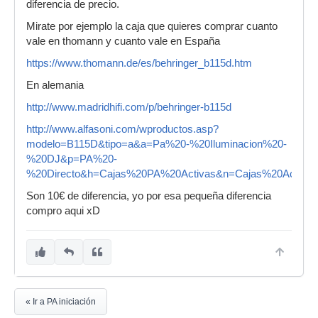
diferencia de precio.
Mirate por ejemplo la caja que quieres comprar cuanto
vale en thomann y cuanto vale en España
https://www.thomann.de/es/behringer_b115d.htm
En alemania
http://www.madridhifi.com/p/behringer-b115d
http://www.alfasoni.com/wproductos.asp?
modelo=B115D&tipo=a&a=Pa%20-%20Iluminacion%20-
%20DJ&p=PA%20-
%20Directo&h=Cajas%20PA%20Activas&n=Cajas%20Activas
Son 10€ de diferencia, yo por esa pequeña diferencia
compro aqui xD
« Ir a PA iniciación