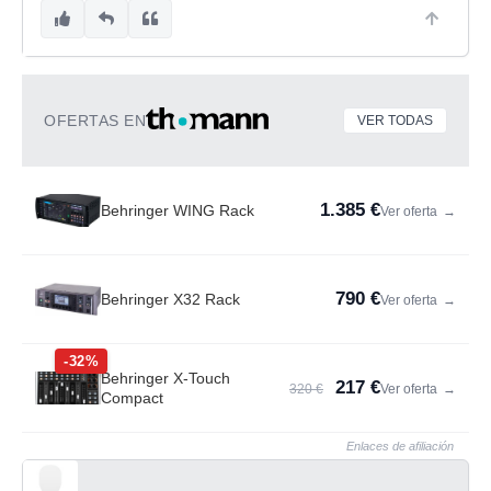
OFERTAS EN
VER TODAS
1.385 €
Behringer WING Rack
Ver oferta
→
790 €
Behringer X32 Rack
Ver oferta
→
-32%
Behringer X-Touch
217 €
320 €
Ver oferta
→
Compact
Enlaces de afiliación