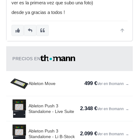
ver es la primera vez que subo una foto)
desde ya gracias a todos !
PRECIOS EN
499 €
Ableton Move
Ver en thomann
→
Ableton Push 3
2.348 €
Ver en thomann
→
Standalone - Live Suite
Ableton Push 3
2.099 €
Ver en thomann
→
Standalone - Li B-Stock