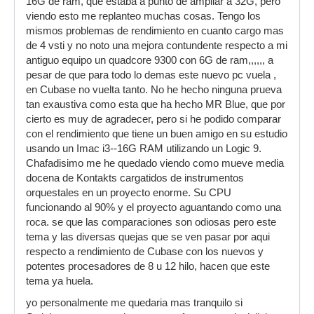
16G de ram, que estaba a punto de ampliar a 32G, pero
viendo esto me replanteo muchas cosas. Tengo los
mismos problemas de rendimiento en cuanto cargo mas
de 4 vsti y no noto una mejora contundente respecto a mi
antiguo equipo un quadcore 9300 con 6G de ram,,,,,, a
pesar de que para todo lo demas este nuevo pc vuela ,
en Cubase no vuelta tanto. No he hecho ninguna prueva
tan exaustiva como esta que ha hecho MR Blue, que por
cierto es muy de agradecer, pero si he podido comparar
con el rendimiento que tiene un buen amigo en su estudio
usando un Imac i3--16G RAM utilizando un Logic 9.
Chafadisimo me he quedado viendo como mueve media
docena de Kontakts cargatidos de instrumentos
orquestales en un proyecto enorme. Su CPU
funcionando al 90% y el proyecto aguantando como una
roca. se que las comparaciones son odiosas pero este
tema y las diversas quejas que se ven pasar por aqui
respecto a rendimiento de Cubase con los nuevos y
potentes procesadores de 8 u 12 hilo, hacen que este
tema ya huela.
yo personalmente me quedaria mas tranquilo si