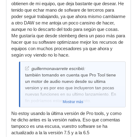
obtienen de mi equipo, que deja bastante que desear. He
tenido que echar mano de sofware de terceros para
poder seguir trabajando, ya que ahora mismo cambiarme
a otro DAW se me antoja un poco cansino de hacer,
aunque no lo descarto del todo para según que cosas.
Me gustaría que desde steinberg diera un paso más para
hacer que su software optimizase mejor los recursos de
equipos con muchos procesadores ya que ahora y
según voy viendo no lo hace.
guillermonavarrete escribió:
también tomando en cuenta que Pro Tool tiene
un motor de audio nuevo desde su ultima
version y es por eso que incluyeron tan pocas
nuevas funciones en su ultimo lanzamiento. En
fin podríamos estar días con esto.
Mostrar más
No estoy usando la última versión de Pro tools, y como
he dicho antes es la versión nativa. Eso que comentas
tampoco es una escusa, vuestro software se ha
actualizado a la la versión 7.5 y a la 6.5