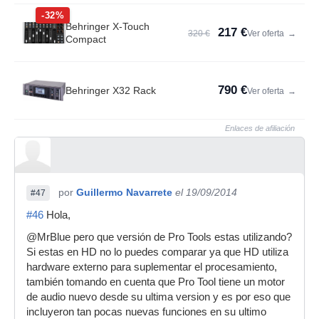
-32%
Behringer X-Touch
217 €
320 €
Ver oferta
→
Compact
790 €
Behringer X32 Rack
Ver oferta
→
Enlaces de afiliación
por
Guillermo Navarrete
el 19/09/2014
#47
#46
Hola,
@MrBlue pero que versión de Pro Tools estas utilizando?
Si estas en HD no lo puedes comparar ya que HD utiliza
hardware externo para suplementar el procesamiento,
también tomando en cuenta que Pro Tool tiene un motor
de audio nuevo desde su ultima version y es por eso que
incluyeron tan pocas nuevas funciones en su ultimo