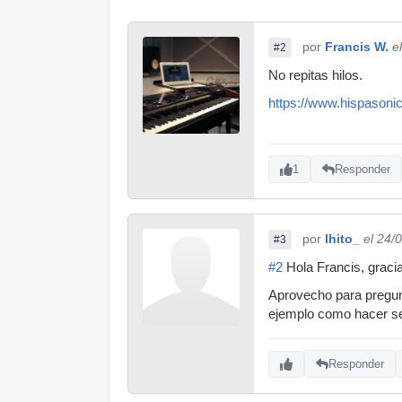
por
Francis W.
e
#2
No repitas hilos.
https://www.hispasoni
1
Responder
por
lhito_
el 24/
#3
#2
Hola Francis, gracia
Aprovecho para pregunt
ejemplo como hacer se
Responder