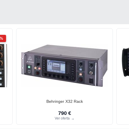
2%
Behringer X32 Rack
790 €
Ver oferta
→