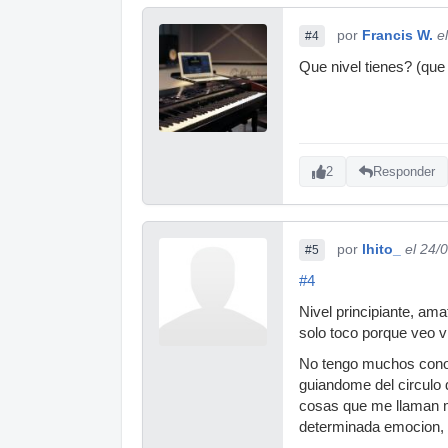
por
Francis W.
e
#4
Que nivel tienes? (que
2
Responder
por
lhito_
el 24/
#5
#4
Nivel principiante, am
solo toco porque veo 
No tengo muchos conoc
guiandome del circulo
cosas que me llaman m
determinada emocion, 