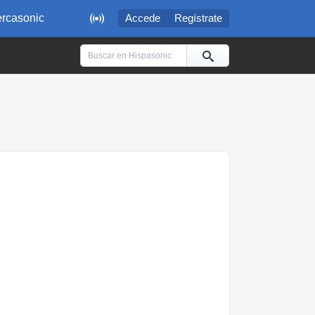

rcasonic
Accede
Regístrate