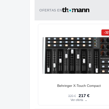
OFERTAS EN
-3
Behringer X-Touch Compact
217 €
320 €
Ver oferta
→