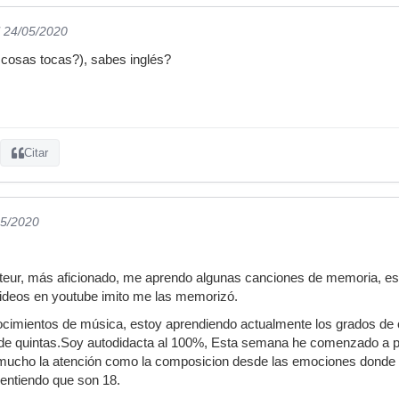
l 24/05/2020
 cosas tocas?), sabes inglés?
Citar
05/2020
ateur, más aficionado, me aprendo algunas canciones de memoria, es
videos en youtube imito me las memorizó.
imientos de música, estoy aprendiendo actualmente los grados de ca
 de quintas.Soy autodidacta al 100%, Esta semana he comenzado a pr
ucho la atención como la composicion desde las emociones donde ca
entiendo que son 18.