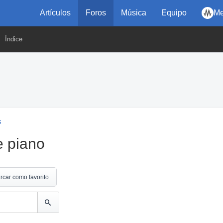
Artículos
Foros
Música
Equipo
Me
Índice
s
e piano
rcar como favorito