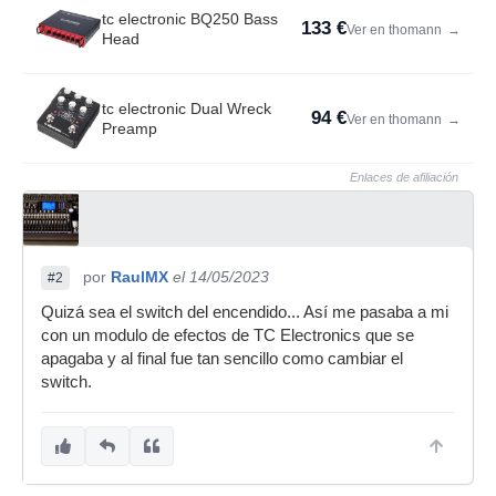
tc electronic BQ250 Bass
133 €
Ver en thomann
→
Head
tc electronic Dual Wreck
94 €
Ver en thomann
→
Preamp
Enlaces de afiliación
por
RaulMX
el 14/05/2023
#2
Quizá sea el switch del encendido... Así me pasaba a mi
con un modulo de efectos de TC Electronics que se
apagaba y al final fue tan sencillo como cambiar el
switch.