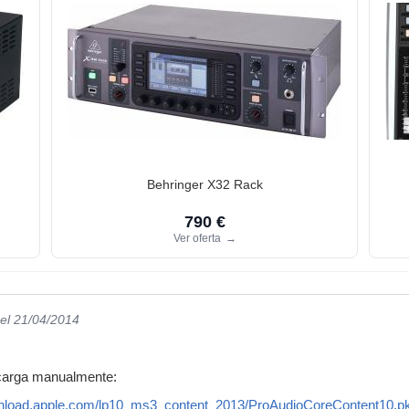
Behringer X32 Rack
790 €
Ver oferta
→
el 21/04/2014
scarga manualmente:
ownload.apple.com/lp10_ms3_content_2013/ProAudioCoreContent10.p