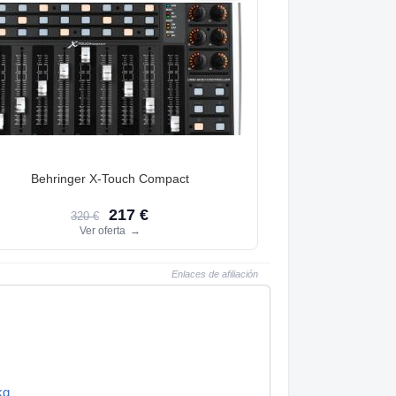
Behringer X-Touch Compact
217 €
320 €
Ver oferta
→
Enlaces de afiliación
kg