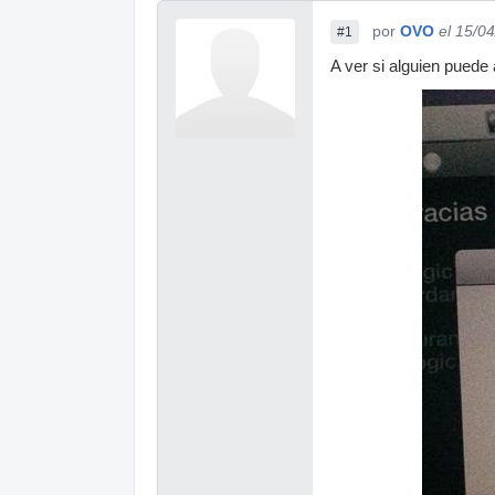
por
OVO
el 15/0
#1
A ver si alguien puede