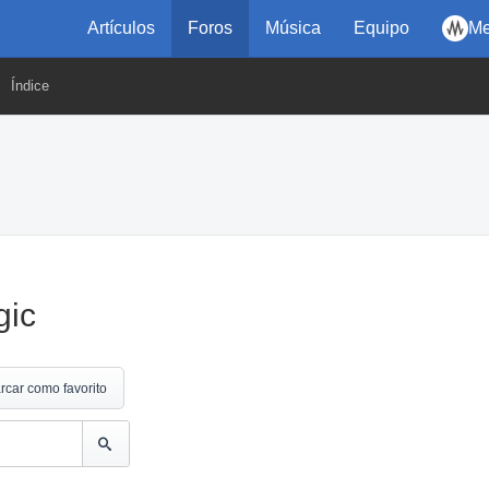
Artículos
Foros
Música
Equipo
Me
Índice
gic
rcar como favorito