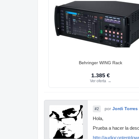
Behringer WING Rack
1.385 €
Ver oferta
→
por
Jordi Torres
#2
Hola,
Prueba a hacer la de
http://audiocontentd