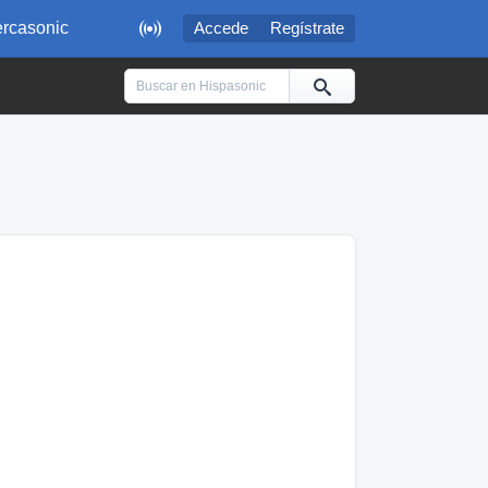

rcasonic
Accede
Regístrate