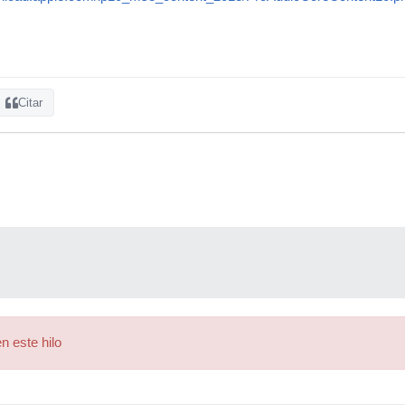
Citar
n este hilo