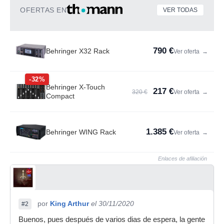
OFERTAS EN
VER TODAS
790 €
Behringer X32 Rack
Ver oferta
→
-32%
Behringer X-Touch
217 €
320 €
Ver oferta
→
Compact
1.385 €
Behringer WING Rack
Ver oferta
→
Enlaces de afiliación
por
King Arthur
el 30/11/2020
#2
Buenos, pues después de varios dias de espera, la gente