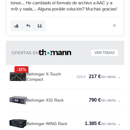
tonos... He cambiado el formato de archivo a AAC y a
m4r y nada.... Alguna posible solución? Muchas gracias!
OFERTAS EN
VER TODAS
-32%
Behringer X-Touch
217 €
320 €
Ver oferta
→
Compact
790 €
Behringer X32 Rack
Ver oferta
→
1.385 €
Behringer WING Rack
Ver oferta
→