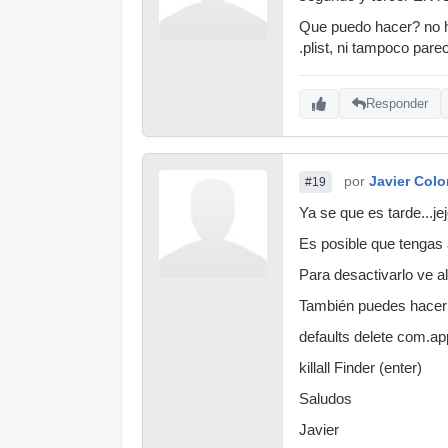
Que puedo hacer? no ha
.plist, ni tampoco pa
Responder
por
Javier Col
#19
Ya se que es tarde...je
Es posible que tengas 
Para desactivarlo ve a
También puedes hacerl
defaults delete com.app
killall Finder (enter)
Saludos
Javier