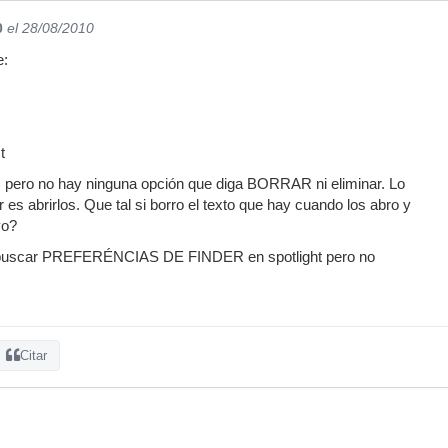
0
el 28/08/2010
e:
t
s pero no hay ninguna opción que diga BORRAR ni eliminar. Lo
es abrirlos. Que tal si borro el texto que hay cuando los abro y
vo?
 buscar PREFERÉNCIAS DE FINDER en spotlight pero no
Citar