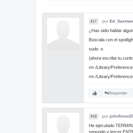
por
Ed_Saxma
#17
¿Has oido hablar algun
Búscala con el spotligh
sudo -s
(ahora escribe tu cont
rm /Library/Preferences
rm /Library/Preference
Responder
por
johnforce2
#18
He ejecutado TERMINAL 
segundo y tercer ENTER