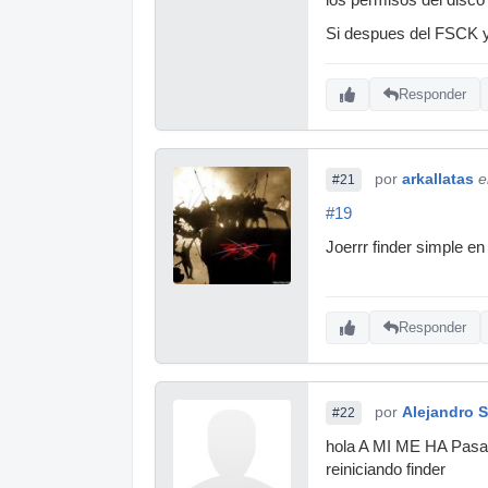
Si despues del FSCK y 
Responder
por
arkallatas
e
#21
#19
Joerrr finder simple 
Responder
por
Alejandro 
#22
hola A MI ME HA Pasado
reiniciando finder