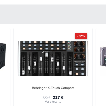
-32%
Behringer X-Touch Compact
217 €
320 €
Ver oferta
→