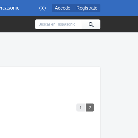

rcasonic
Accede
Regístrate
1
2