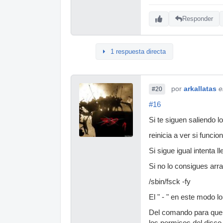
Responder
1 respuesta directa
por
arkallatas
e
#20
#16
Si te siguen saliendo l
reinicia a ver si funcion
Si sigue igual intenta l
Si no lo consigues arr
/sbin/fsck -fy
El " - " en este modo l
Del comando para que 
los permisos del disco