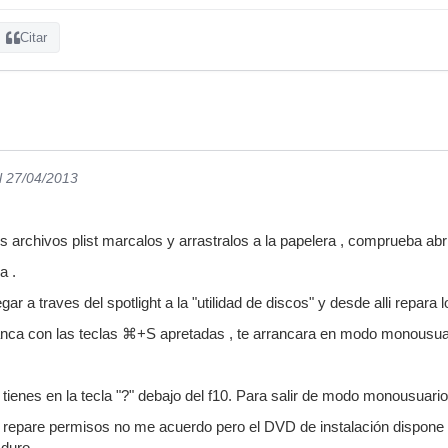
Citar
l 27/04/2013
os archivos plist marcalos y arrastralos a la papelera , comprueba abri
a .
legar a traves del spotlight a la "utilidad de discos" y desde alli repara
anca con las teclas ⌘+S apretadas , te arrancara en modo monousuar
o tienes en la tecla "?" debajo del f10. Para salir de modo monousuari
repare permisos no me acuerdo pero el DVD de instalación dispone d
 duro.