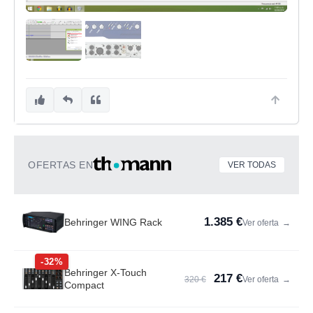
OFERTAS EN
VER TODAS
1.385 €
Behringer WING Rack
Ver oferta
→
-32%
Behringer X-Touch
217 €
320 €
Ver oferta
→
Compact