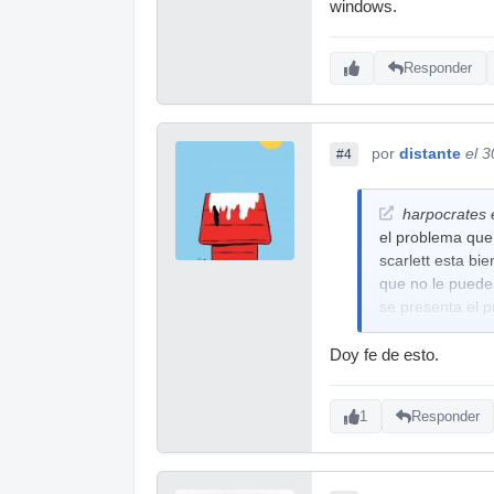
windows.
Responder
por
distante
el 
#4
harpocrates e
el problema que 
scarlett esta bi
que no le puede
se presenta el 
Doy fe de esto.
1
Responder