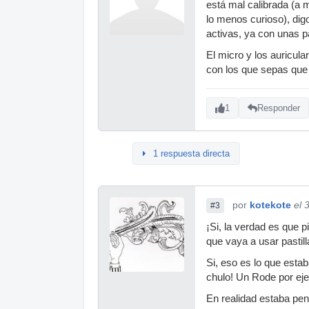
está mal calibrada (a 
lo menos curioso), dig
activas, ya con unas p
El micro y los auricul
con los que sepas que 
1
Responder
1 respuesta directa
por
kotekote
el 
#3
¡Si, la verdad es que p
que vaya a usar pastil
Si, eso es lo que est
chulo! Un Rode por ej
En realidad estaba pe