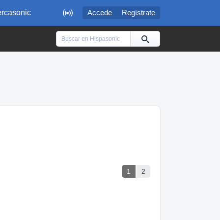

rcasonic
Accede
Regístrate
1
2