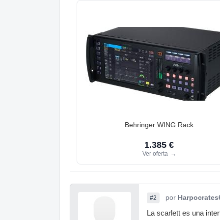
Behringer WING Rack
1.385 €
Ver oferta
→
por
Harpocrates
#2
La scarlett es una int