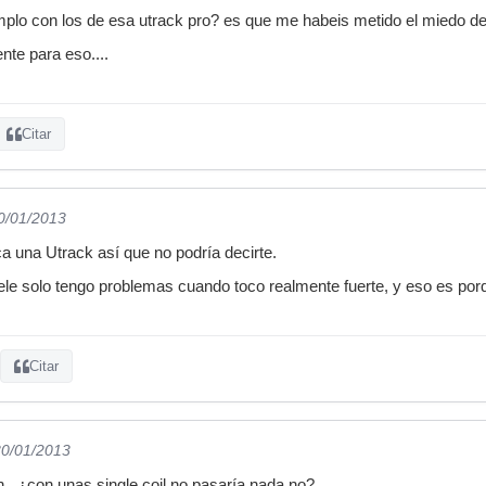
plo con los de esa utrack pro? es que me habeis metido el miedo de
nte para eso....
Citar
30/01/2013
 una Utrack así que no podría decirte.
ele solo tengo problemas cuando toco realmente fuerte, y eso es por
Citar
30/01/2013
.. ¿con unas single coil no pasaría nada no?