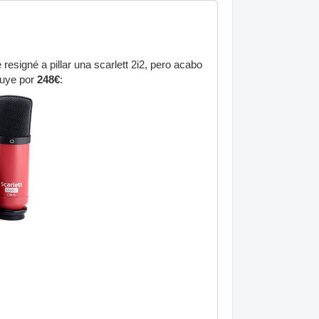
signé a pillar una scarlett 2i2, pero acabo
luye por
248€
: