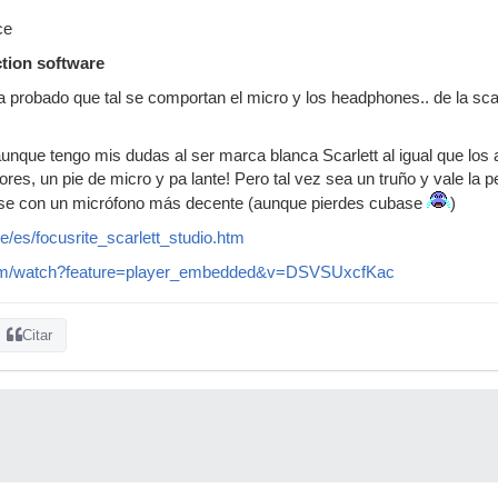
ce
tion software
ha probado que tal se comportan el micro y los headphones.. de la scar
aunque tengo mis dudas al ser marca blanca Scarlett al igual que los 
tores, un pie de micro y pa lante! Pero tal vez sea un truño y vale l
rse con un micrófono más decente (aunque pierdes cubase
)
/es/focusrite_scarlett_studio.htm
com/watch?feature=player_embedded&v=DSVSUxcfKac
Citar