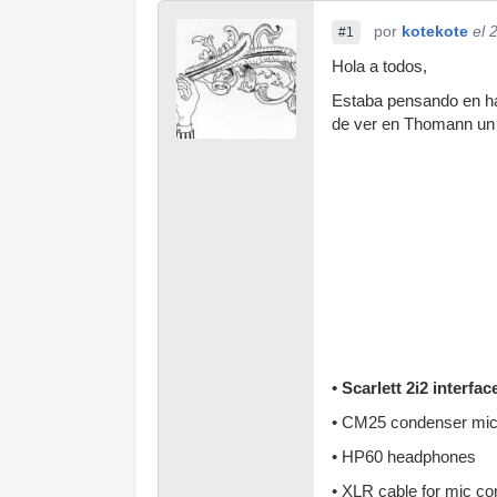
por
kotekote
el 
#1
Hola a todos,
Estaba pensando en hac
de ver en Thomann un 
• Scarlett 2i2 interfac
• CM25 condenser mic
• HP60 headphones
• XLR cable for mic co