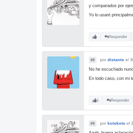
y comparados por ejem
Yo lo usaré principalme
Responder
por
distante
el 
#8
No he escuchado nunca
En todo caso, con mi t
1
Responder
por
kotekote
el 
#9
Aaah, buena aclaración