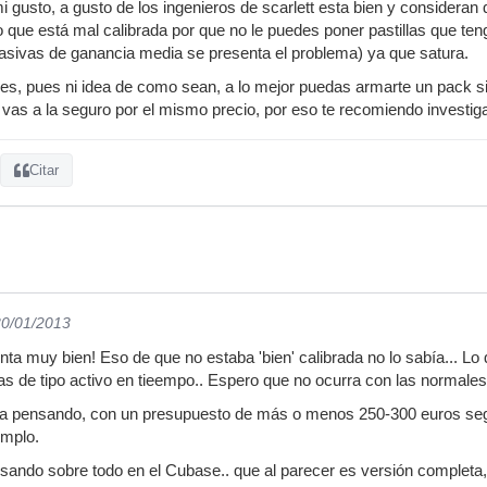
mi gusto, a gusto de los ingenieros de scarlett esta bien y considera
o que está mal calibrada por que no le puedes poner pastillas que te
asivas de ganancia media se presenta el problema) ya que satura.
ares, pues ni idea de como sean, a lo mejor puedas armarte un pack 
vas a la seguro por el mismo precio, por eso te recomiendo investi
Citar
30/01/2013
inta muy bien! Eso de que no estaba 'bien' calibrada no lo sabía... Lo
las de tipo activo en tieempo.. Espero que no ocurra con las normales
aba pensando, con un presupuesto de más o menos 250-300 euros seg
emplo.
nsando sobre todo en el Cubase.. que al parecer es versión complet