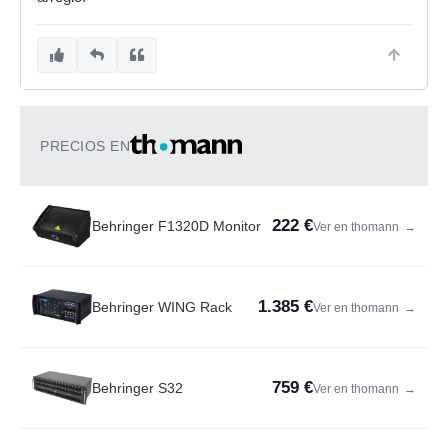
PRECIOS EN
222 €
Behringer F1320D Monitor
Ver en thomann
→
1.385 €
Behringer WING Rack
Ver en thomann
→
759 €
Behringer S32
Ver en thomann
→