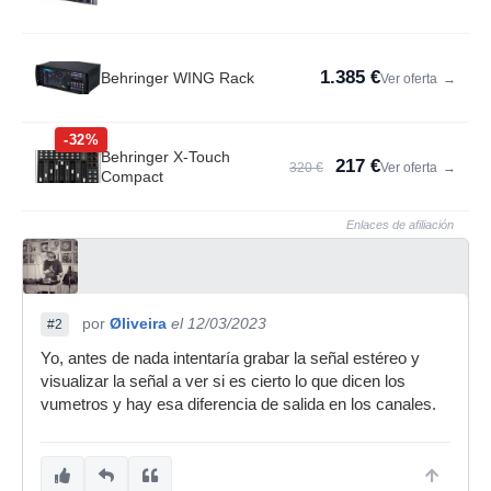
1.385 €
Behringer WING Rack
Ver oferta
→
-32%
Behringer X-Touch
217 €
320 €
Ver oferta
→
Compact
Enlaces de afiliación
por
Øliveira
el 12/03/2023
#2
Yo, antes de nada intentaría grabar la señal estéreo y
visualizar la señal a ver si es cierto lo que dicen los
vumetros y hay esa diferencia de salida en los canales.