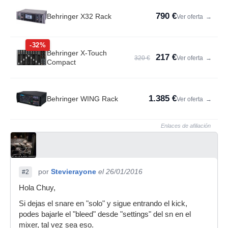
790 €
Behringer X32 Rack
Ver oferta
→
-32%
Behringer X-Touch
217 €
320 €
Ver oferta
→
Compact
1.385 €
Behringer WING Rack
Ver oferta
→
Enlaces de afiliación
por
Stevierayone
el 26/01/2016
#2
Hola Chuy,
Si dejas el snare en "solo" y sigue entrando el kick,
podes bajarle el "bleed" desde "settings" del sn en el
mixer, tal vez sea eso.