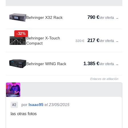
790 €
Behringer X32 Rack
Ver oferta
→
-32%
Behringer X-Touch
217 €
320 €
Ver oferta
→
Compact
1.385 €
Behringer WING Rack
Ver oferta
→
Enlaces de afiliación
por
Isaac95
el 23/05/2015
#2
las otras fotos