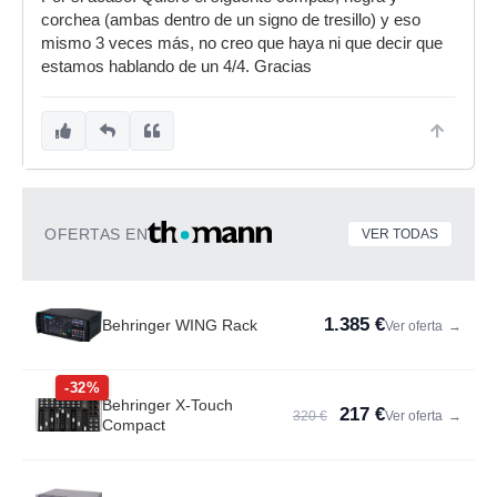
corchea (ambas dentro de un signo de tresillo) y eso
mismo 3 veces más, no creo que haya ni que decir que
estamos hablando de un 4/4. Gracias
OFERTAS EN
VER TODAS
1.385 €
Behringer WING Rack
Ver oferta
→
-32%
Behringer X-Touch
217 €
320 €
Ver oferta
→
Compact