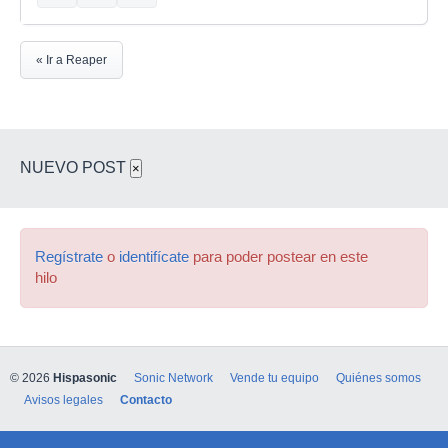
« Ir a Reaper
NUEVO POST
×
Regístrate
o
identifícate
para poder postear en este
hilo
© 2026
Hispasonic
Sonic Network
Vende tu equipo
Quiénes somos
Avisos legales
Contacto