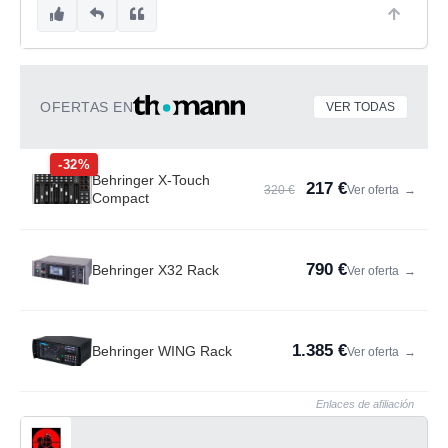
OFERTAS EN
VER TODAS
-32%
Behringer X-Touch
217 €
320 €
Ver oferta
→
Compact
790 €
Behringer X32 Rack
Ver oferta
→
1.385 €
Behringer WING Rack
Ver oferta
→
Enlaces de afiliación