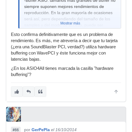
-Buffer ASIO: tamaños más grandes de buffer no
siempre suponen mejores rendimientos de
reproducción. En la gran mayoría de ocasiones
será así, pero dependiendo del tamaño de los
Mostrar más
samples y del modo de acceso, puede ser
preferible utilizar tamaños relativamente
Esto confirma definitivamente que es un problema de
pequeños antes que buffers grandes. Hay que
rendimiento. Es más, me atrevería a decir que tu tarjeta
leer la documentación tanto del sampler como
(¿era una SoundBlaster PCI, verdad?) utiliza hardware
de la librería utilizada.
buffering con WavePCI y éste funciona mejor con
latencias bajas.
¿En los ASIO4All tienes marcada la casilla "hardware
buffering"?
por
GerPePla
el 16/10/2014
#66