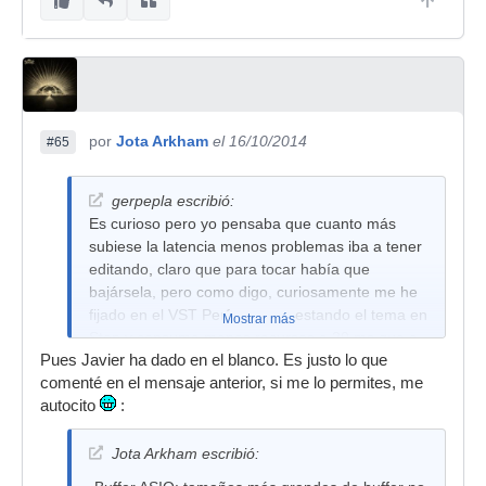
por
Jota Arkham
el 16/10/2014
#65
gerpepla escribió:
Es curioso pero yo pensaba que cuanto más
subiese la latencia menos problemas iba a tener
editando, claro que para tocar había que
bajársela, pero como digo, curiosamente me he
fijado en el VST Performance estando el tema en
Mostrar más
Stop y consume menos recursos a 20 ms que a
Pues Javier ha dado en el blanco. Es justo lo que
100ms, es poca la diferencia pero ahí está.
comenté en el mensaje anterior, si me lo permites, me
autocito
:
Jota Arkham escribió: