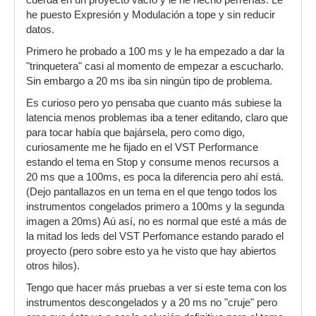
cuerda en un proyecto vacío y le he hecho perrerías. Le
he puesto Expresión y Modulación a tope y sin reducir
datos.
Primero he probado a 100 ms y le ha empezado a dar la
"trinquetera" casi al momento de empezar a escucharlo.
Sin embargo a 20 ms iba sin ningún tipo de problema.
Es curioso pero yo pensaba que cuanto más subiese la
latencia menos problemas iba a tener editando, claro que
para tocar había que bajársela, pero como digo,
curiosamente me he fijado en el VST Performance
estando el tema en Stop y consume menos recursos a
20 ms que a 100ms, es poca la diferencia pero ahí está.
(Dejo pantallazos en un tema en el que tengo todos los
instrumentos congelados primero a 100ms y la segunda
imagen a 20ms) Aú así, no es normal que esté a más de
la mitad los leds del VST Perfomance estando parado el
proyecto (pero sobre esto ya he visto que hay abiertos
otros hilos).
Tengo que hacer más pruebas a ver si este tema con los
instrumentos descongelados y a 20 ms no "cruje" pero