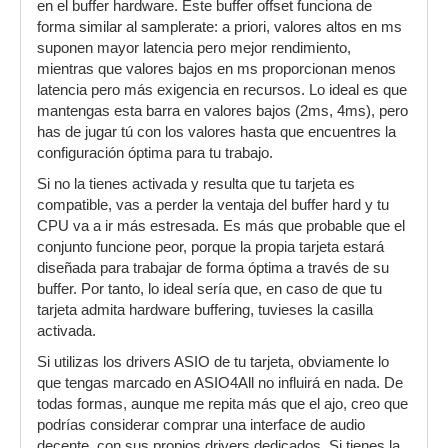
en el buffer hardware. Este buffer offset funciona de
forma similar al samplerate: a priori, valores altos en ms
suponen mayor latencia pero mejor rendimiento,
mientras que valores bajos en ms proporcionan menos
latencia pero más exigencia en recursos. Lo ideal es que
mantengas esta barra en valores bajos (2ms, 4ms), pero
has de jugar tú con los valores hasta que encuentres la
configuración óptima para tu trabajo.
Si no la tienes activada y resulta que tu tarjeta es
compatible, vas a perder la ventaja del buffer hard y tu
CPU va a ir más estresada. Es más que probable que el
conjunto funcione peor, porque la propia tarjeta estará
diseñada para trabajar de forma óptima a través de su
buffer. Por tanto, lo ideal sería que, en caso de que tu
tarjeta admita hardware buffering, tuvieses la casilla
activada.
Si utilizas los drivers ASIO de tu tarjeta, obviamente lo
que tengas marcado en ASIO4All no influirá en nada. De
todas formas, aunque me repita más que el ajo, creo que
podrías considerar comprar una interface de audio
decente, con sus propios drivers dedicados. Si tienes la