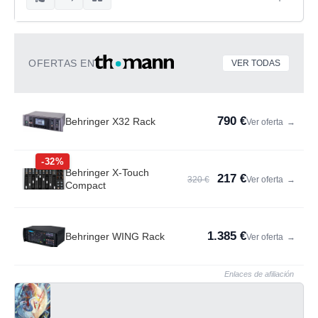
OFERTAS EN
VER TODAS
790 €
Behringer X32 Rack
Ver oferta
→
-32%
Behringer X-Touch
217 €
320 €
Ver oferta
→
Compact
1.385 €
Behringer WING Rack
Ver oferta
→
Enlaces de afiliación