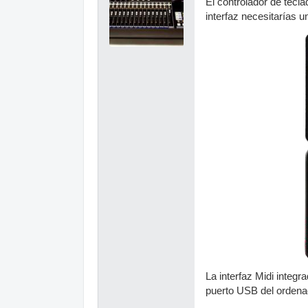
El controlador de tecla
interfaz necesitarías 
La interfaz Midi integr
puerto USB del ordenad