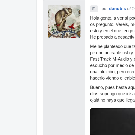
por
danubis
el 
#1
Hola gente, a ver si p
os pregunto. Veréis, m
esto y en el que tengo
He probado a desactivar
Me he planteado que ta
pc con un cable usb y 
Fast Track M-Audio y e
escucho por medio de l
una intuición, pero cre
hacerlo viendo el cabl
Bueno, pues hasta aquí
días supongo que iré a
ojalá no haya que llega