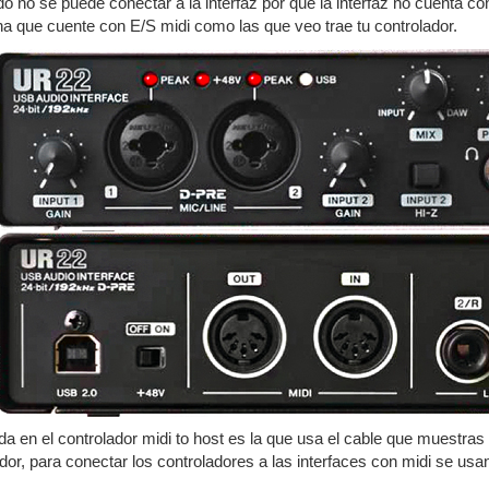
do no se puede conectar a la interfaz por que la interfaz no cuenta con
una que cuente con E/S midi como las que veo trae tu controlador.
ada en el controlador midi to host es la que usa el cable que muestras
or, para conectar los controladores a las interfaces con midi se usan