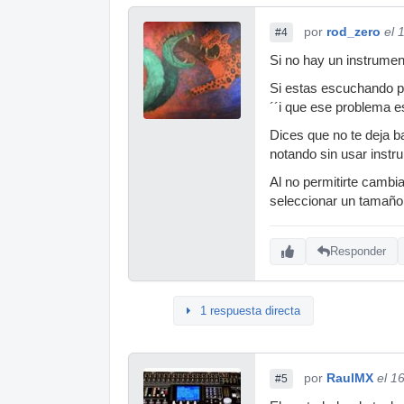
por
rod_zero
el 
#4
Si no hay un instrumen
Si estas escuchando po
´´i que ese problema e
Dices que no te deja b
notando sin usar instr
Al no permitirte cambia
seleccionar un tamaño 
Responder
1 respuesta directa
por
RaulMX
el 1
#5