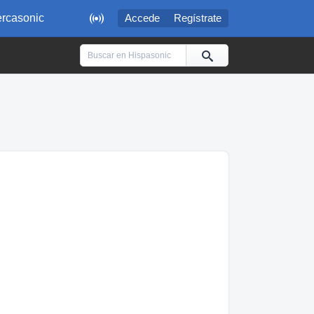

rcasonic
Accede
Regístrate