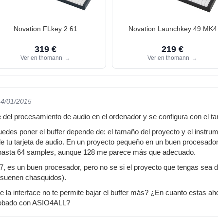
Novation FLkey 2 61
Novation Launchkey 49 MK4
319 €
219 €
Ver en thomann
→
Ver en thomann
→
14/01/2015
e del procesamiento de audio en el ordenador y se configura con el ta
edes poner el buffer depende de: el tamaño del proyecto y el instrume
 de tu tarjeta de audio. En un proyecto pequeño en un buen procesador
r hasta 64 samples, aunque 128 me parece más que adecuado.
i7, es un buen procesador, pero no se si el proyecto que tengas sea 
 suenen chasquidos).
de la interface no te permite bajar el buffer más? ¿En cuanto estas 
robado con ASIO4ALL?