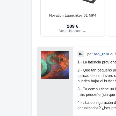
Novation Launchkey 61 MK4
289 €
Ver en thomann
→
por
rod_zero
el 
#2
1.- La latencia provien
2.- Que tan pequeño pu
calidad de los drivers
puedes bajar el buffe
3.- Tu compu tiene un 
más pequeño (sin que
4.- ¿La configuración 
actualizados? ¿has p