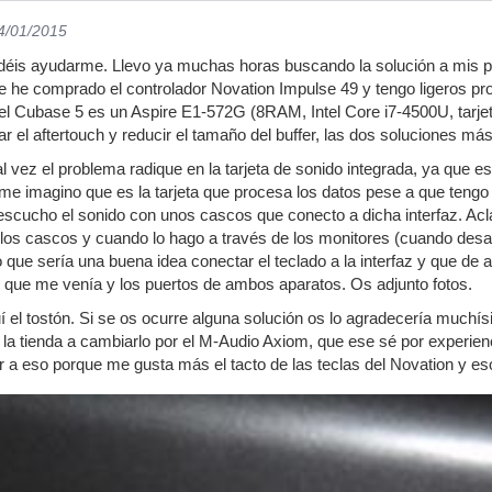
14/01/2015
odéis ayudarme. Llevo ya muchas horas buscando la solución a mis pr
e he comprado el controlador Novation Impulse 49 y tengo ligeros prob
 el Cubase 5 es un Aspire E1-572G (8RAM, Intel Core i7-4500U, tarjet
 el aftertouch y reducir el tamaño del buffer, las dos soluciones más
l vez el problema radique en la tarjeta de sonido integrada, ya que e
me imagino que es la tarjeta que procesa los datos pese a que tengo 
scucho el sonido con unos cascos que conecto a dicha interfaz. Acl
os cascos y cuando lo hago a través de los monitores (cuando desacti
o que sería una buena idea conectar el teclado a la interfaz y que de 
e que me venía y los puertos de ambos aparatos. Os adjunto fotos.
 el tostón. Si se os ocurre alguna solución os lo agradecería muchís
 la tienda a cambiarlo por el M-Audio Axiom, que ese sé por experien
r a eso porque me gusta más el tacto de las teclas del Novation y eso