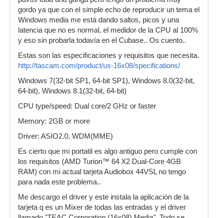
gordo ya que con el simple echo de reproducir un tema el
Windows media me está dando saltos, picos y una
latencia que no es normal, el medidor de la CPU al 100%
y eso sin probarla todavía en el Cubase.. Os cuento..
Estas son las especificaciones y requisitos que necesita.
http://tascam.com/product/us-16x08/specifications/
Windows 7(32-bit SP1, 64-bit SP1), Windows 8.0(32-bit,
64-bit), Windows 8.1(32-bit, 64-bit)
CPU type/speed: Dual core/2 GHz or faster
Memory: 2GB or more
Driver: ASIO2.0, WDM(MME)
Es cierto que mi portatil es algo antiguo pero cumple con
los requisitos (AMD Turion™ 64 X2 Dual-Core 4GB
RAM) con mi actual tarjeta Audiobox 44VSL no tengo
para nada este problema..
Me descargo el driver y este instala la aplicación de la
tarjeta q es un Mixer de todas las entradas y el driver
llamado "TEAC Corporation (16x08) Media". Todo se