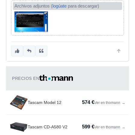
Archivos adjuntos (
logúate
para descargar)
PRECIOS EN
574 €
Tascam Model 12
Ver en thomann
→
599 €
Tascam CD-A580 V2
Ver en thomann
→