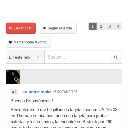
1
2
3
4
Enviar post
Seguir este hilo
Marcar como favorito
por
prinzerocks
el 09/04/2015
#1
Buenas hispasónicos !
Recientemente me he pillado la tarjeta Tascam US-16x08
en Thoman estaba buscando una tarjeta para grabar
baterías y los ensayos, la encontré en B-stock por 260
pavos toda una ganga pero tengo un problema muy