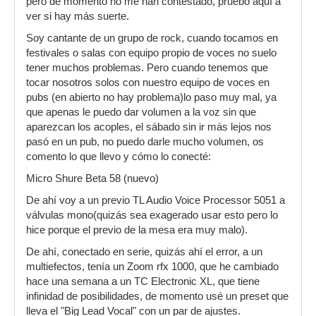
pero de momento no me han contestado, pruebo aquí a
ver si hay más suerte.
Soy cantante de un grupo de rock, cuando tocamos en
festivales o salas con equipo propio de voces no suelo
tener muchos problemas. Pero cuando tenemos que
tocar nosotros solos con nuestro equipo de voces en
pubs (en abierto no hay problema)lo paso muy mal, ya
que apenas le puedo dar volumen a la voz sin que
aparezcan los acoples, el sábado sin ir más lejos nos
pasó en un pub, no puedo darle mucho volumen, os
comento lo que llevo y cómo lo conecté:
Micro Shure Beta 58 (nuevo)
De ahí voy a un previo TL Audio Voice Processor 5051 a
válvulas mono(quizás sea exagerado usar esto pero lo
hice porque el previo de la mesa era muy malo).
De ahí, conectado en serie, quizás ahí el error, a un
multiefectos, tenía un Zoom rfx 1000, que he cambiado
hace una semana a un TC Electronic XL, que tiene
infinidad de posibilidades, de momento usé un preset que
lleva el "Big Lead Vocal" con un par de ajustes.