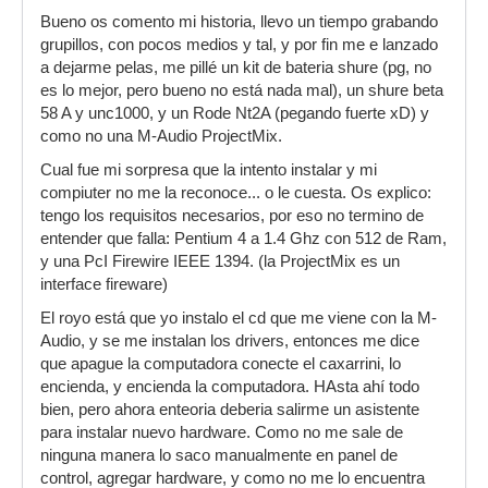
Bueno os comento mi historia, llevo un tiempo grabando
grupillos, con pocos medios y tal, y por fin me e lanzado
a dejarme pelas, me pillé un kit de bateria shure (pg, no
es lo mejor, pero bueno no está nada mal), un shure beta
58 A y unc1000, y un Rode Nt2A (pegando fuerte xD) y
como no una M-Audio ProjectMix.
Cual fue mi sorpresa que la intento instalar y mi
compiuter no me la reconoce... o le cuesta. Os explico:
tengo los requisitos necesarios, por eso no termino de
entender que falla: Pentium 4 a 1.4 Ghz con 512 de Ram,
y una PcI Firewire IEEE 1394. (la ProjectMix es un
interface fireware)
El royo está que yo instalo el cd que me viene con la M-
Audio, y se me instalan los drivers, entonces me dice
que apague la computadora conecte el caxarrini, lo
encienda, y encienda la computadora. HAsta ahí todo
bien, pero ahora enteoria deberia salirme un asistente
para instalar nuevo hardware. Como no me sale de
ninguna manera lo saco manualmente en panel de
control, agregar hardware, y como no me lo encuentra