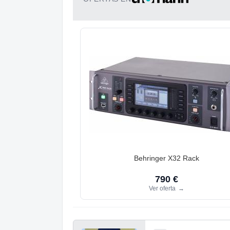
Behringer X32 Rack
790 €
Ver oferta
→