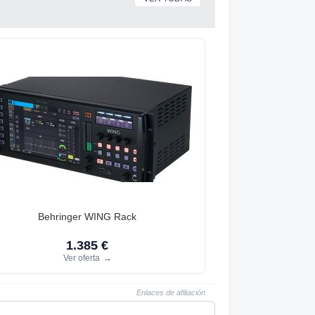
Behringer WING Rack
1.385 €
Ver oferta
→
Enlaces de afiliación