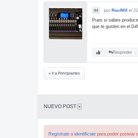
por
RaulMX
el 2
#4
Pues si sabes producir
que te gusten en el DAW
Responder
« Ir a Principiantes
NUEVO POST
×
Regístrate
o
identifícate
para poder postear e