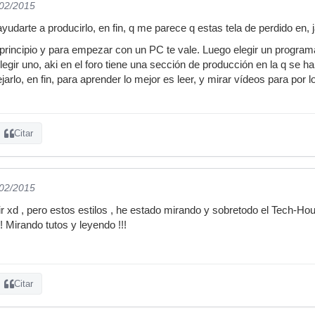
/02/2015
yudarte a producirlo, en fin, q me parece q estas tela de perdido en, j
n principio y para empezar con un PC te vale. Luego elegir un prog
elegir uno, aki en el foro tiene una sección de producción en la q se h
lo, en fin, para aprender lo mejor es leer, y mirar vídeos para por 
Citar
/02/2015
cir xd , pero estos estilos , he estado mirando y sobretodo el Tech-H
! Mirando tutos y leyendo !!!
Citar