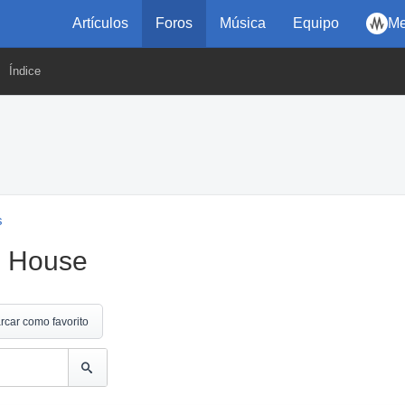
Artículos
Foros
Música
Equipo
Me
Índice
s
l House
rcar como favorito