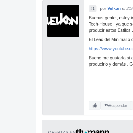
por
Velkan
el 21
#1
Buenas gente , estoy i
Tech-House , ya que s
producir estos Estilos .
El Lead del Minimal o
https://www.youtube
Bueno me gustaría si a
producirlo y demás . Gr
Responder
OFERTAS EN