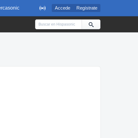

rcasonic
Accede
Regístrate