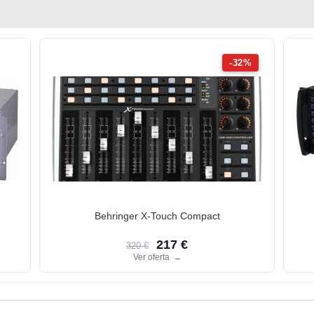
-32%
Behringer X-Touch Compact
217 €
320 €
Ver oferta
→