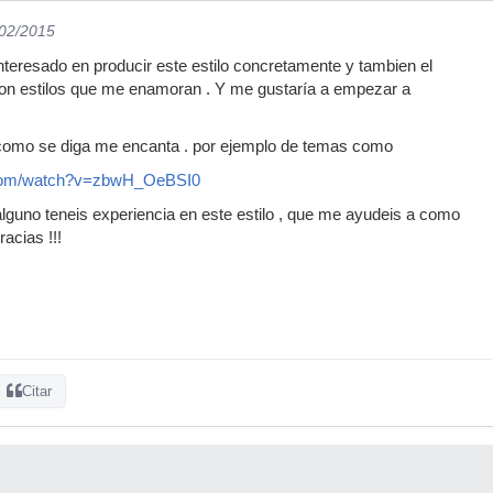
/02/2015
nteresado en producir este estilo concretamente y tambien el
on estilos que me enamoran . Y me gustaría a empezar a
 como se diga me encanta . por ejemplo de temas como
.com/watch?v=zbwH_OeBSI0
lguno teneis experiencia en este estilo , que me ayudeis a como
acias !!!
Citar