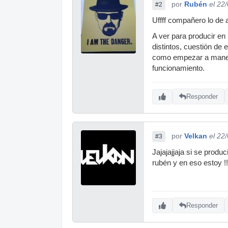
por
Rubén
el 22
#2
Uffff compañero lo de a
A ver para producir e
distintos, cuestión de 
como empezar a manejar
funcionamiento.
Responder
por
Velkan
el 22
#3
Jajajajjaja si se produ
rubén y en eso estoy !!
Responder