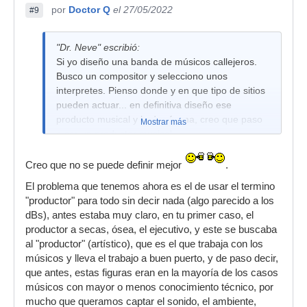
por
Doctor Q
el 27/05/2022
#9
"Dr. Neve" escribió:
Si yo diseño una banda de músicos callejeros.
Busco un compositor y selecciono unos
interpretes. Pienso donde y en que tipo de sitios
pueden actuar... en definitiva diseño ese
producto musical y le doy forma, creo que paso
Mostrar más
a ser un productor musical.
También puedo componer un tema, interpretar
Creo que no se puede definir mejor
.
todos los instrumentos, grabar, mezclar y colgar
los temas en internet o simplemente enviarlos a
El problema que tenemos ahora es el de usar el termino
mis amigos por watsapp.
"productor" para todo sin decir nada (algo parecido a los
dBs), antes estaba muy claro, en tu primer caso, el
productor a secas, ósea, el ejecutivo, y este se buscaba
al "productor" (artístico), que es el que trabaja con los
músicos y lleva el trabajo a buen puerto, y de paso decir,
que antes, estas figuras eran en la mayoría de los casos
músicos con mayor o menos conocimiento técnico, por
mucho que queramos captar el sonido, el ambiente,