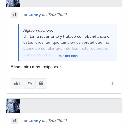
por
Lenny
el 26/05/2022
#4
Alguien escribió:
Un tema recurrente y tratado con abundancia en
estos foros; aunque también es verdad que me
canso de señalar que interfaz, motor de audio,
paneo, soporte
Mostrar más
Añade otra más: baipasear
1
por
Lenny
el 26/05/2022
#5