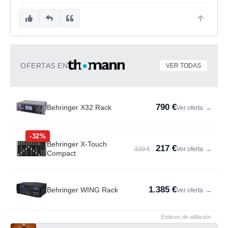
OFERTAS EN
VER TODAS
790 €
Behringer X32 Rack
Ver oferta
→
-32%
Behringer X-Touch
217 €
320 €
Ver oferta
→
Compact
1.385 €
Behringer WING Rack
Ver oferta
→
Enlaces de afiliación