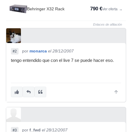
790 €
Behringer X32 Rack
Ver oferta
→
Enlaces de afiliación
por
monarca
el 28/12/2007
#2
tengo entendido que con el live 7 se puede hacer eso.
por
f_fwd
el 28/12/2007
#3