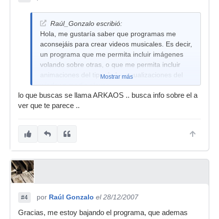
Raúl_Gonzalo escribió:
Hola, me gustaría saber que programas me
aconsejáis para crear videos musicales. Es decir,
un programa que me permita incluir imágenes
volando sobre otras, o que me permita incluir
animaciones del tipo de las ecualizaciones del
Mostrar más
windows media player...
lo que buscas se llama ARKAOS .. busca info sobre el a
Gracias.
ver que te parece ..
por
Raúl Gonzalo
el 28/12/2007
#4
Gracias, me estoy bajando el programa, que ademas