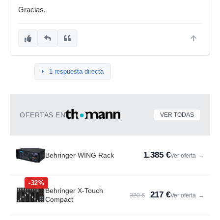
Gracias.
1 respuesta directa
OFERTAS EN
VER TODAS
1.385 €
Behringer WING Rack
Ver oferta
→
-32%
Behringer X-Touch
217 €
320 €
Ver oferta
→
Compact