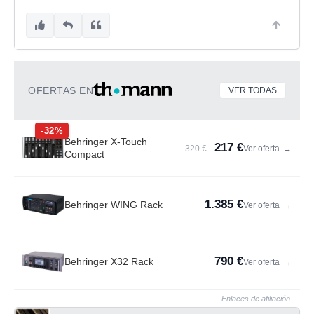
OFERTAS EN
VER TODAS
-32%
Behringer X-Touch
217 €
320 €
Ver oferta
→
Compact
1.385 €
Behringer WING Rack
Ver oferta
→
790 €
Behringer X32 Rack
Ver oferta
→
Enlaces de afiliación