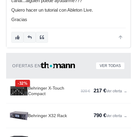
canal...alguien puede ayudarme???
Quiero hacer un tutorial con Ableton Live.
Gracias
OFERTAS EN
VER TODAS
-32%
Behringer X-Touch
217 €
320 €
Ver oferta
→
Compact
790 €
Behringer X32 Rack
Ver oferta
→