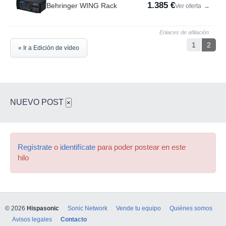
1.385 €
Behringer WING Rack
Ver oferta
→
Enlaces de afiliación
1
2
« Ir a Edición de vídeo
NUEVO POST
×
Regístrate
o
identifícate
para poder postear en este
hilo
© 2026
Hispasonic
Sonic Network
Vende tu equipo
Quiénes somos
Avisos legales
Contacto