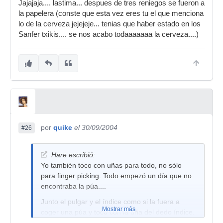
Jajajaja.... lastima... despues de tres reniegos se fueron a
la papelera (conste que esta vez eres tu el que menciona
lo de la cerveza jejejeje... tenias que haber estado en los
Sanfer txikis.... se nos acabo todaaaaaaa la cerveza....)
por
quike
el 30/09/2004
#26
Hare escribió:
Yo también toco con uñas para todo, no sólo
para finger picking. Todo empezó un día que no
encontraba la púa....
Junto el pulgar y el índice como si la fuera a
Mostrar más
coger una púa y toco con la uña del dedo índice.
Y eso lo hago con la clásica, la acústica y las