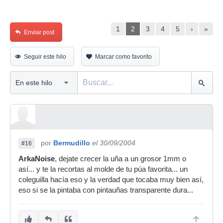
1
2
3
4
5
›
»
Enviar post
Seguir este hilo
Marcar como favorito
por
Bermudillo
el 30/09/2004
#16
ArkaNoise
, dejate crecer la uña a un grosor 1mm o
así... y te la recortas al molde de tu púa favorita... un
coleguilla hacía eso y la verdad que tocaba muy bien así,
eso si se la pintaba con pintauñas transparente dura...