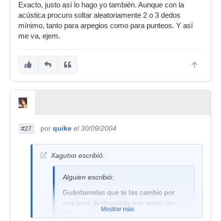
Exacto, justo así lo hago yo también. Aunque con la
eléctricas...
acústica procuro soltar aleatoriamente 2 o 3 dedos
Un saludo,
mínimo, tanto para arpegios como para punteos. Y así
me va, ejem.
Hare
por
quike
el 30/09/2004
#27
Xagutxo escribió:
Alguien escribió:
Guárdamelas que te las cambio por
una birra desbravada que tengo por
Mostrar más
ahí