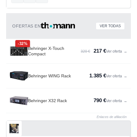
OFERTAS EN
VER TODAS
-32%
Behringer X-Touch
217 €
320 €
Ver oferta
→
Compact
1.385 €
Behringer WING Rack
Ver oferta
→
790 €
Behringer X32 Rack
Ver oferta
→
Enlaces de afiliación