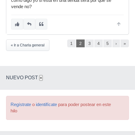
como digo yo si está en una tienda será por que se
vende no?
1
2
3
4
5
›
»
« Ir a Charla general
NUEVO POST
×
Regístrate
o
identifícate
para poder postear en este
hilo