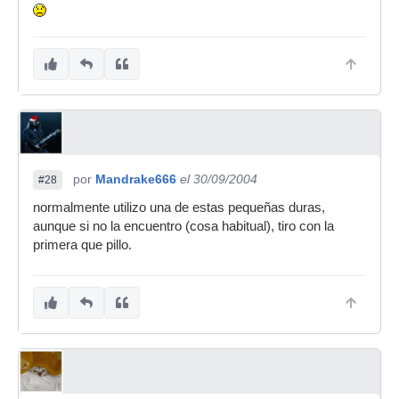
Jajajaja.... lastima... despues de tres reniegos se
fueron a la papelera (conste que esta vez eres tu
el que menciona lo de la cerveza jejejeje... tenias
que haber estado en los Sanfer txikis.... se nos
acabo todaaaaaaa la cerveza....)
por
Mandrake666
el 30/09/2004
#28
normalmente utilizo una de estas pequeñas duras,
aunque si no la encuentro (cosa habitual), tiro con la
primera que pillo.