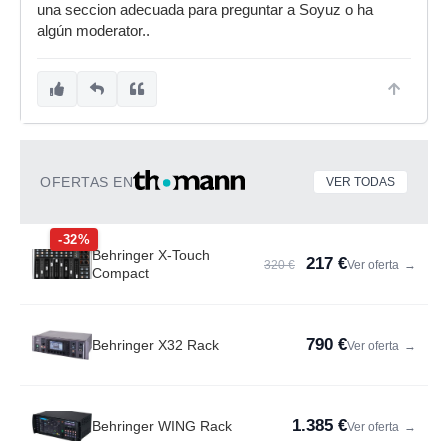
una seccion adecuada para preguntar a Soyuz o ha
algún moderator..
OFERTAS EN
VER TODAS
-32%
Behringer X-Touch
217 €
320 €
Ver oferta
→
Compact
790 €
Behringer X32 Rack
Ver oferta
→
1.385 €
Behringer WING Rack
Ver oferta
→