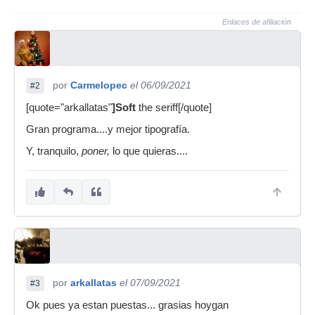
Enlaces de afiliación
por
Carmelopec
el 06/09/2021
#2
[quote="arkallatas"
]Soft
the seriff[/quote]
Gran programa....y mejor tipografía.
Y, tranquilo,
poner,
lo que quieras....
por
arkallatas
el 07/09/2021
#3
Ok pues ya estan puestas... grasias hoygan