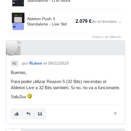
Standalone - Li B-Stock
Ableton Push 3
2.079 €
Ver en thomann
→
Standalone - Live Std
Enlaces de afiliación
por
Ruben
el 09/11/2016
#2
Buenas,
Para poder utilizar Reason 5 (32 Bits) necesitas el
Ableton Live a 32 Bits también. Si no, no va a funcionarte.
Salu2ss