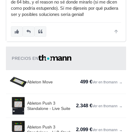
de 64 bits, y el reason no sé donde mirarlo (si me dicen
como podría estupendo). Sí me dijeseis por qué pudiera
ser y posibles soluciones sería genial!
PRECIOS EN
499 €
Ableton Move
Ver en thomann
→
Ableton Push 3
2.348 €
Ver en thomann
→
Standalone - Live Suite
Ableton Push 3
2.099 €
Ver en thomann
→