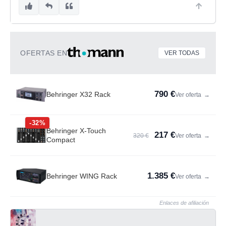
OFERTAS EN
VER TODAS
790 €
Behringer X32 Rack
Ver oferta
→
-32%
Behringer X-Touch
217 €
320 €
Ver oferta
→
Compact
1.385 €
Behringer WING Rack
Ver oferta
→
Enlaces de afiliación