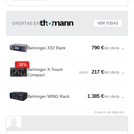
OFERTAS EN
VER TODAS
790 €
Behringer X32 Rack
Ver oferta
→
-32%
Behringer X-Touch
217 €
320 €
Ver oferta
→
Compact
1.385 €
Behringer WING Rack
Ver oferta
→
Enlaces de afiliación