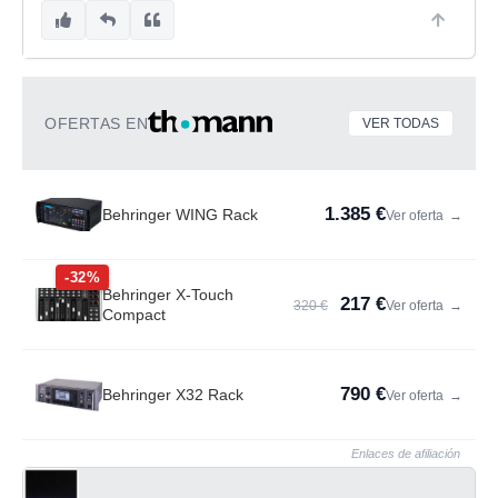
OFERTAS EN
VER TODAS
1.385 €
Behringer WING Rack
Ver oferta
→
-32%
Behringer X-Touch
217 €
320 €
Ver oferta
→
Compact
790 €
Behringer X32 Rack
Ver oferta
→
Enlaces de afiliación