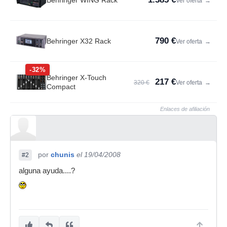
Behringer WING Rack
Ver oferta
→
790 €
Behringer X32 Rack
Ver oferta
→
-32%
Behringer X-Touch
217 €
320 €
Ver oferta
→
Compact
Enlaces de afiliación
por
chunis
el 19/04/2008
#2
alguna ayuda....?