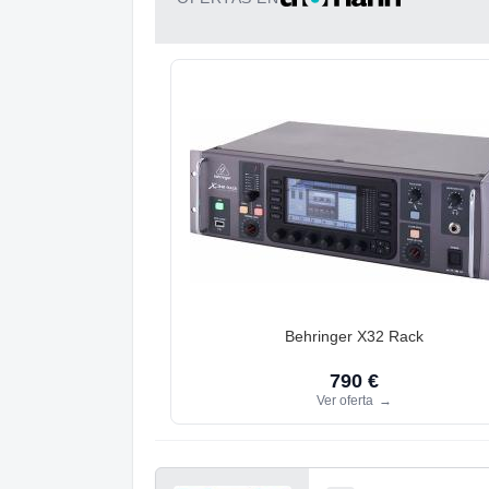
Behringer X32 Rack
790 €
Ver oferta
→