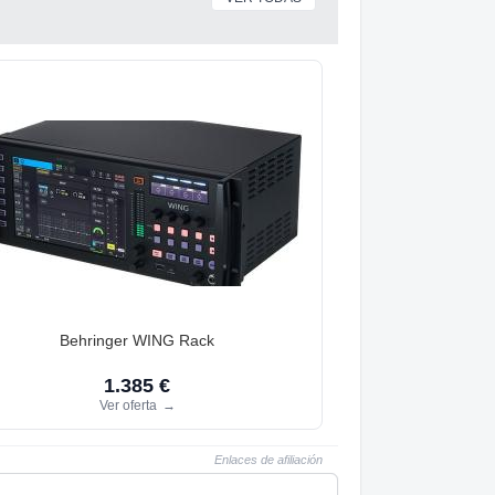
Behringer WING Rack
1.385 €
Ver oferta
→
Enlaces de afiliación