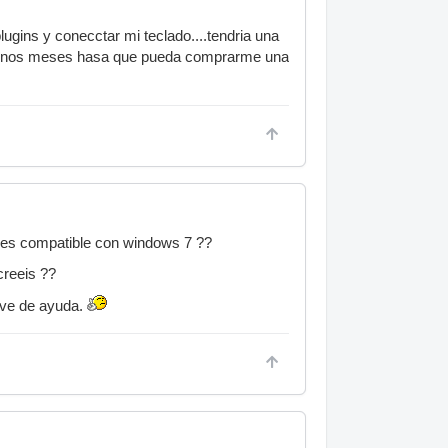
lugins y conecctar mi teclado....tendria una
or unos meses hasa que pueda comprarme una
o es compatible con windows 7 ??
creeis ??
rve de ayuda.