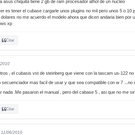
 asus chiquita tiene 2 gb de ram procesador athol de un nucleo
er es tener el cubase cargarle unos plugins no mil pero unos 5 o 10 p
0 dolares no me acuerdo el modelo ahora que dicen andaria bien p
ows xp
Citar
/2010
ros , el cubasis vst de steinberg que viene con la tascam us-122 n
o secuenciador mas facil de usar y que sea compatible con w 7 ...no 
 nada .Me pasaron el manual , pero del cabase 5 , asi que no me si
Citar
l 11/06/2010