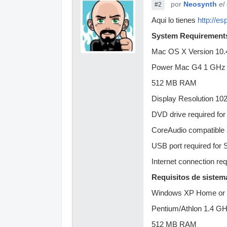
por
Neosynth
el
#2
Aqui lo tienes
http://e
System Requirements
Mac OS X Version 10.
Power Mac G4 1 GHz 
512 MB RAM
Display Resolution 10
DVD drive required for 
CoreAudio compatible 
USB port required for 
Internet connection req
Requisitos de sistem
Windows XP Home or 
Pentium/Athlon 1.4 G
512 MB RAM