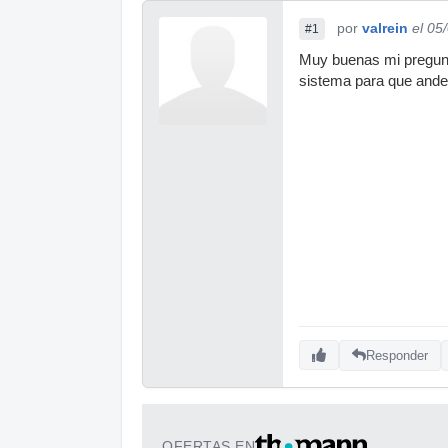
por
valrein
el 05
#1
Muy buenas mi pregunta
sistema para que and
Responder
OFERTAS EN