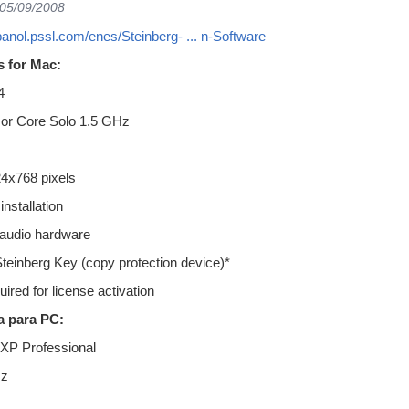
 05/09/2008
spanol.pssl.com/enes/Steinberg- ... n-Software
 for Mac:
4
or Core Solo 1.5 GHz
24x768 pixels
installation
audio hardware
Steinberg Key (copy protection device)*
uired for license activation
a para PC:
XP Professional
Hz