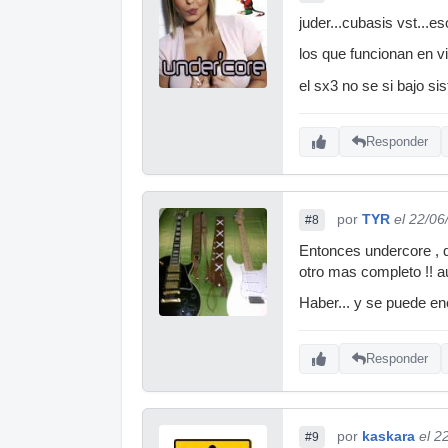
juder...cubasis vst...
los que funcionan en vi
el sx3 no se si bajo s
Responder
por
TYR
el 22/06
#8
Entonces undercore ,
otro mas completo !! 
Haber... y se puede e
Responder
por
kaskara
el 2
#9