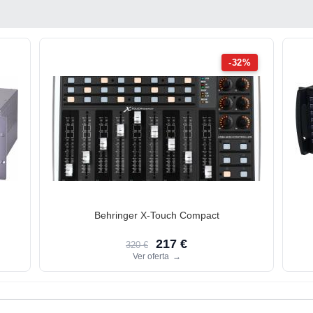
-32%
Behringer X-Touch Compact
217 €
320 €
Ver oferta
→