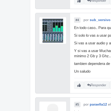
Responder
por
sub_versivo
#4
En todo caso.. Para qu
Si solo lo vas a usar p
Si vas a usar audio y
Y si vas a usar Muchas 
minimo 2 Gb y 3 Ghz..
tambien dependera de qu
Un saludo
Responder
por
paraella12
e
#5