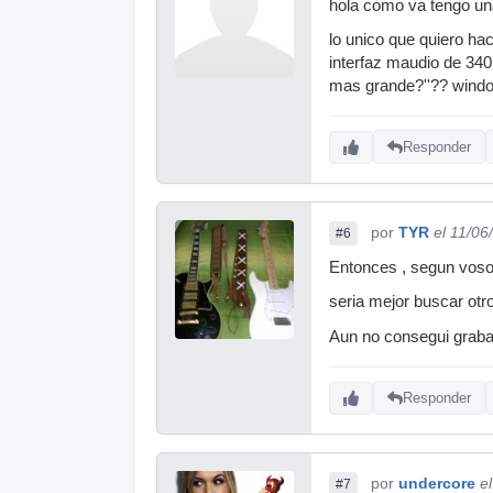
hola como va tengo una
lo unico que quiero hac
interfaz maudio de 34
mas grande?''?? wind
Responder
por
TYR
el 11/06
#6
Entonces , segun vosot
seria mejor buscar otr
Aun no consegui grabar
Responder
por
undercore
e
#7