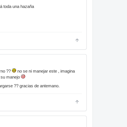
rá toda una hazaña
rno ??
no se ni manejar este , imagina
a su manejo
argarse ?? gracias de antemano.