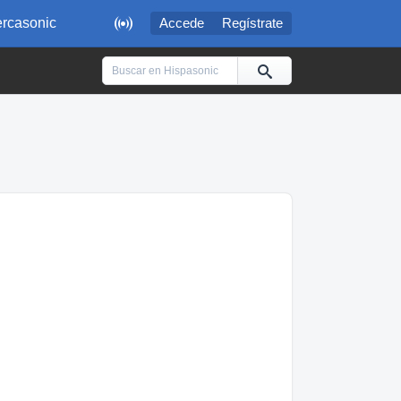

rcasonic
Accede
Regístrate