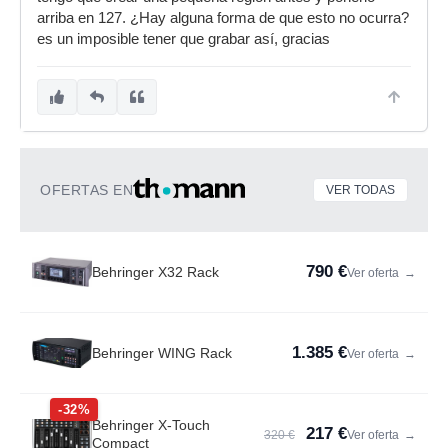
arriba en 127. ¿Hay alguna forma de que esto no ocurra?
es un imposible tener que grabar así, gracias
OFERTAS EN
VER TODAS
790 €
Behringer X32 Rack
Ver oferta
→
1.385 €
Behringer WING Rack
Ver oferta
→
-32%
Behringer X-Touch
217 €
320 €
Ver oferta
→
Compact