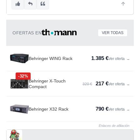
OFERTAS EN
VER TODAS
1.385 €
Behringer WING Rack
Ver oferta
→
-32%
Behringer X-Touch
217 €
320 €
Ver oferta
→
Compact
790 €
Behringer X32 Rack
Ver oferta
→
Enlaces de afiliación